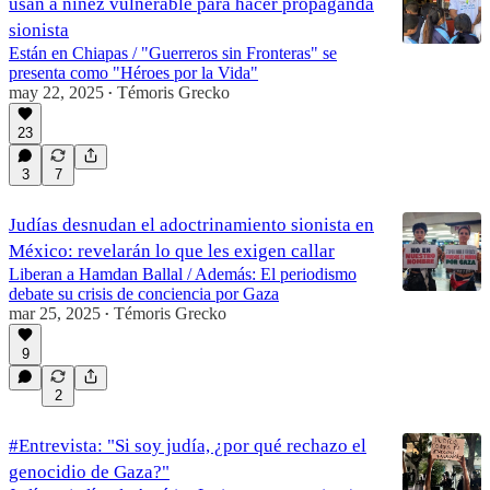
usan a niñez vulnerable para hacer propaganda
sionista
Están en Chiapas / "Guerreros sin Fronteras" se
presenta como "Héroes por la Vida"
may 22, 2025
Témoris Grecko
•
23
3
7
Judías desnudan el adoctrinamiento sionista en
México: revelarán lo que les exigen callar
Liberan a Hamdan Ballal / Además: El periodismo
debate su crisis de conciencia por Gaza
mar 25, 2025
Témoris Grecko
•
9
2
#Entrevista: "Si soy judía, ¿por qué rechazo el
genocidio de Gaza?"