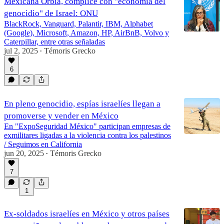
Mexicana Orbia, cómplice con "economía del
genocidio" de Israel: ONU
BlackRock, Vanguard, Palantir, IBM, Alphabet
(Google), Microsoft, Amazon, HP, AirBnB, Volvo y
Caterpillar, entre otras señaladas
jul 2, 2025
Témoris Grecko
•
6
En pleno genocidio, espías israelíes llegan a
promoverse y vender en México
En "ExpoSeguridad México" participan empresas de
exmilitares ligadas a la violencia contra los palestinos
/ Seguimos en California
jun 20, 2025
Témoris Grecko
•
7
1
Ex-soldados israelíes en México y otros países