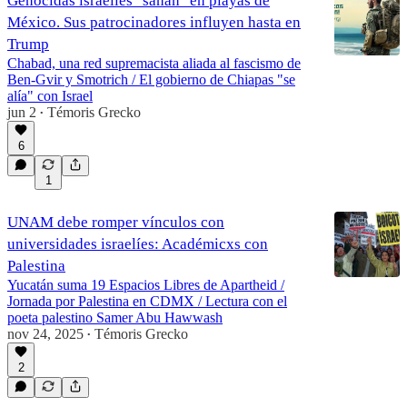
Genocidas israelíes "sanan" en playas de
México. Sus patrocinadores influyen hasta en
Trump
Chabad, una red supremacista aliada al fascismo de
Ben-Gvir y Smotrich / El gobierno de Chiapas "se
alía" con Israel
jun 2
Témoris Grecko
•
6
1
UNAM debe romper vínculos con
universidades israelíes: Académicxs con
Palestina
Yucatán suma 19 Espacios Libres de Apartheid /
Jornada por Palestina en CDMX / Lectura con el
poeta palestino Samer Abu Hawwash
nov 24, 2025
Témoris Grecko
•
2