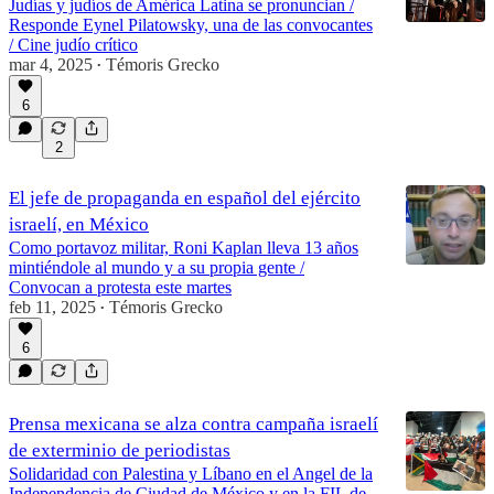
Judías y judíos de América Latina se pronuncian /
Responde Eynel Pilatowsky, una de las convocantes
/ Cine judío crítico
mar 4, 2025
Témoris Grecko
•
6
2
El jefe de propaganda en español del ejército
israelí, en México
Como portavoz militar, Roni Kaplan lleva 13 años
mintiéndole al mundo y a su propia gente /
Convocan a protesta este martes
feb 11, 2025
Témoris Grecko
•
6
Prensa mexicana se alza contra campaña israelí
de exterminio de periodistas
Solidaridad con Palestina y Líbano en el Angel de la
Independencia de Ciudad de México y en la FIL de