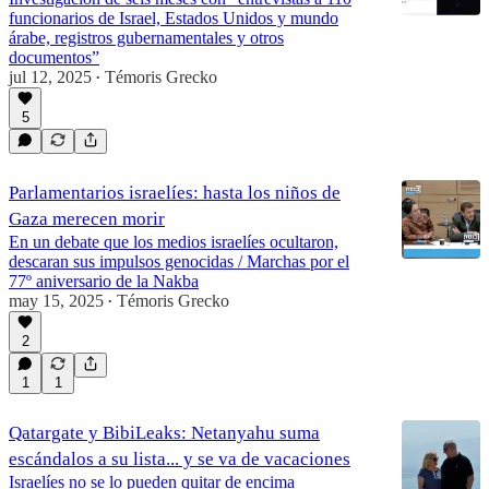
funcionarios de Israel, Estados Unidos y mundo
árabe, registros gubernamentales y otros
documentos”
jul 12, 2025
Témoris Grecko
•
5
Parlamentarios israelíes: hasta los niños de
Gaza merecen morir
En un debate que los medios israelíes ocultaron,
descaran sus impulsos genocidas / Marchas por el
77º aniversario de la Nakba
may 15, 2025
Témoris Grecko
•
2
1
1
Qatargate y BibiLeaks: Netanyahu suma
escándalos a su lista... y se va de vacaciones
Israelíes no se lo pueden quitar de encima