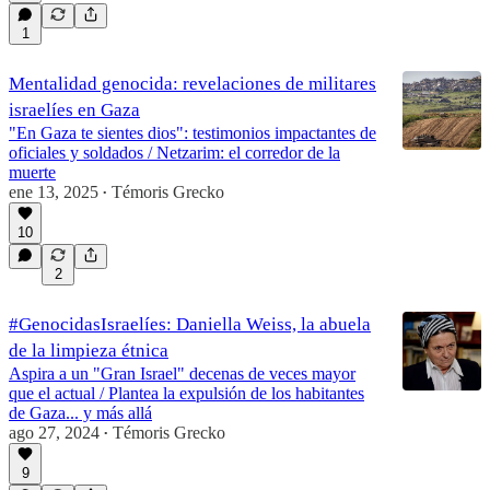
1
Mentalidad genocida: revelaciones de militares
israelíes en Gaza
"En Gaza te sientes dios": testimonios impactantes de
oficiales y soldados / Netzarim: el corredor de la
muerte
ene 13, 2025
Témoris Grecko
•
10
2
#GenocidasIsraelíes: Daniella Weiss, la abuela
de la limpieza étnica
Aspira a un "Gran Israel" decenas de veces mayor
que el actual / Plantea la expulsión de los habitantes
de Gaza... y más allá
ago 27, 2024
Témoris Grecko
•
9