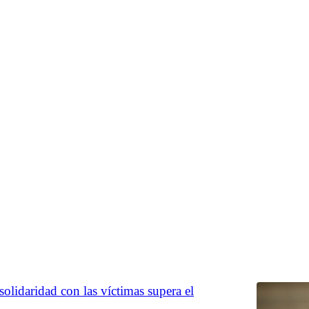
o
 resiliencia libanesa en la mejor cocina de
urdain lo sabía)
ste restaurante ha resistido a guerras e invasiones... y
mensa explosión del puerto
Témoris Grecko
•
solidaridad con las víctimas supera el