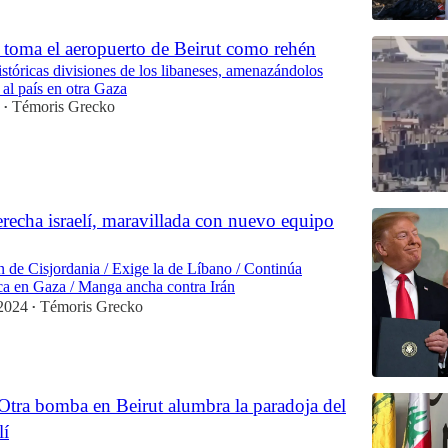
toma el aeropuerto de Beirut como rehén
istóricas divisiones de los libaneses, amenazándolos
 al país en otra Gaza
Témoris Grecko
•
recha israelí, maravillada con nuevo equipo
n de Cisjordania / Exige la de Líbano / Continúa
ica en Gaza / Manga ancha contra Irán
2024
Témoris Grecko
•
Otra bomba en Beirut alumbra la paradoja del
lí