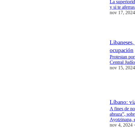
La superiorid
y si te aferra
nov 17, 2024
5
Libaneses,
ocupación
Protestan po
Central Judío
nov 15, 2024
9
1
Líbano: via
A fines de n
abraza”, sobr
Ayotzinapa, 
nov 4, 2024
•