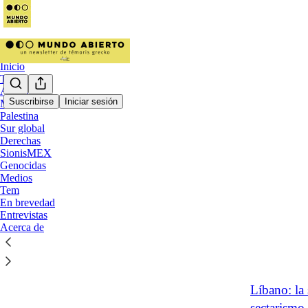
Inicio
Témoris.org
Ayotzinapa
Suscribirse
Iniciar sesión
México
Palestina
Líban
Sur global
Derechas
SionisMEX
Le Chef, la
Genocidas
Medios
Beirut (Bo
Tem
En 57 años, e
En brevedad
hasta a la in
Entrevistas
dic 16, 2024
Acerca de
6
Líbano: la 
sectarismo