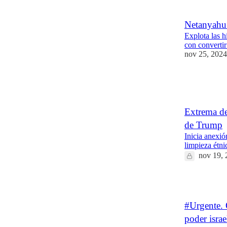
Netanyahu 
Explota las h
con convertir
nov 25, 2024
6
1
Extrema de
de Trump
Inicia anexió
limpieza étn
nov 19, 
4
#Urgente. 
poder israe