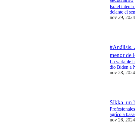
Israel intenta
delante el s
nov 29, 2024
6
#Análisis. 
menor de l
La variable i
dio Biden a 
nov 28, 2024
7
Sikka, un b
Profesionales
agrícola basa
nov 26, 2024
4