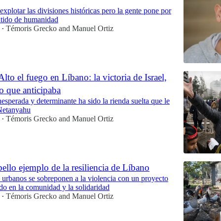
 explotar las divisiones históricas pero la gente pone por
entido de humanidad
Témoris Grecko
and
Manuel Ortiz
•
Alto el fuego en Líbano: la victoria de Israel,
o que anticipaba
nesperada y determinante ha sido la rienda suelta que le
Netanyahu
Témoris Grecko
and
Manuel Ortiz
•
ello ejemplo de la resiliencia de Líbano
 urbanos se sobreponen a la violencia con un proyecto
do en la comunidad y la solidaridad
Témoris Grecko
and
Manuel Ortiz
•