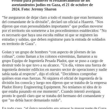
evento para promover el restablecimiento de los
asentamientos judíos en Gaza, el 21 de octubre de
2024. Foto: Jeremy Sharon
“Se aseguraron de dejar claro a todo el mundo que eran hermanos
del comandante de la división", declaró un oficial a Haaretz. "Nos
dijeron que eran personalidades importantes" que podían moverse
por el territorio sin someterse a los procedimientos establecidos: "No
es necesario que haya una escolta militar ni que se registren las
entradas y salidas, que deben registrarse para la entrada de soldados
en territorio de Gaza".
Golan y un grupo de hombres “con aspecto de jóvenes de las
colinas”, como llaman a los colonos extremistas, llamaron a su
grupo Equipo de Ingeniería Pesada Pladot, que se puso a cargo de
destruir todo lo que tuvo a su alcance. "Un día, vimos una fuerza de
ingeniería demoler edificios en nuestro sector de operaciones y nadie
sabía nada al respecto", dijo el oficial. "Decidimos comprobar
quiénes eran esas fuerzas. Ni siquiera el oficial de ingeniería de la
división los conocía y luego nos dijeron que se trataba de la empresa
Pladot Heavy Engineering Equipment. No teníamos ni idea de lo
que estaba pasando en ese momento". Cuando intentó averiguar,
pronto le quedó claro que se trataba del hermano del comandante y
que "no debía hacer demasiado ruido".
En todo caso, "el único propósito era arrasar la mayor parte de Gaza