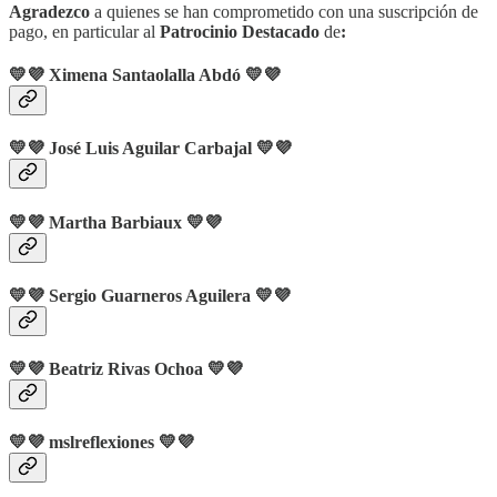
Agradezco
a quienes se han comprometido con una suscripción de
pago, en particular al
Patrocinio Destacado
de
:
💛💜 Ximena Santaolalla Abdó 💛💜
💛💜 José Luis Aguilar Carbajal 💛💜
💛💜 Martha Barbiaux 💛💜
💛💜 Sergio Guarneros Aguilera 💛💜
💛💜 Beatriz Rivas Ochoa 💛💜
💛💜
mslreflexiones
💛💜