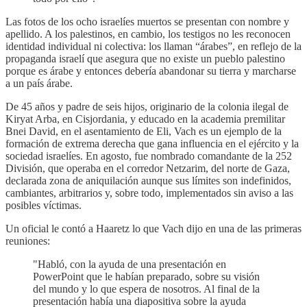
Las fotos de los ocho israelíes muertos se presentan con nombre y
apellido. A los palestinos, en cambio, los testigos no les reconocen
identidad individual ni colectiva: los llaman “árabes”, en reflejo de la
propaganda israelí que asegura que no existe un pueblo palestino
porque es árabe y entonces debería abandonar su tierra y marcharse
a un país árabe.
De 45 años y padre de seis hijos, originario de la colonia ilegal de
Kiryat Arba, en Cisjordania, y educado en la academia premilitar
Bnei David, en el asentamiento de Eli, Vach es un ejemplo de la
formación de extrema derecha que gana influencia en el ejército y la
sociedad israelíes. En agosto, fue nombrado comandante de la 252
División, que operaba en el corredor Netzarim, del norte de Gaza,
declarada zona de aniquilación aunque sus límites son indefinidos,
cambiantes, arbitrarios y, sobre todo, implementados sin aviso a las
posibles víctimas.
Un oficial le contó a Haaretz lo que Vach dijo en una de las primeras
reuniones:
"Habló, con la ayuda de una presentación en
PowerPoint que le habían preparado, sobre su visión
del mundo y lo que espera de nosotros. Al final de la
presentación había una diapositiva sobre la ayuda