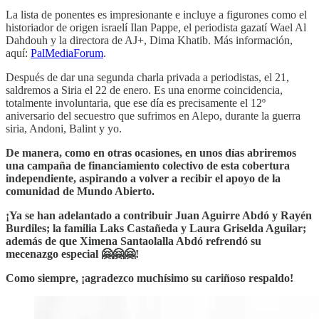
La lista de ponentes es impresionante e incluye a figurones como el
historiador de origen israelí Ilan Pappe, el periodista gazatí Wael Al
Dahdouh y la directora de AJ+, Dima Khatib. Más información,
aquí:
PalMediaForum
.
Después de dar una segunda charla privada a periodistas, el 21,
saldremos a Siria el 22 de enero. Es una enorme coincidencia,
totalmente involuntaria, que ese día es precisamente el 12º
aniversario del secuestro que sufrimos en Alepo, durante la guerra
siria, Andoni, Balint y yo.
De manera, como en otras ocasiones, en unos días abriremos
una campaña de financiamiento colectivo de esta cobertura
independiente, aspirando a volver a recibir el apoyo de la
comunidad de Mundo Abierto.
¡Ya se han adelantado a contribuir Juan Aguirre Abdó y Rayén
Burdiles; la familia Laks Castañeda y Laura Griselda Aguilar;
además de que Ximena Santaolalla Abdó refrendó su
mecenazgo especial 🤗🤗🤗!
Como siempre, ¡agradezco muchísimo su cariñoso respaldo!