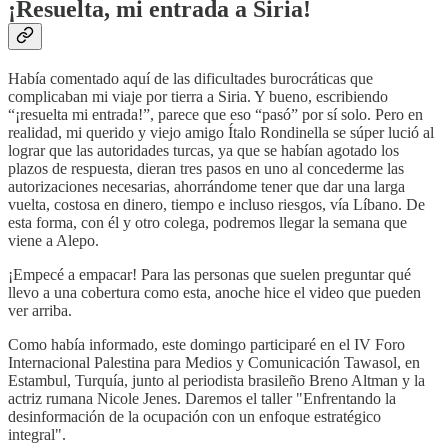
¡Resuelta, mi entrada a Siria!
Había comentado aquí de las dificultades burocráticas que
complicaban mi viaje por tierra a Siria. Y bueno, escribiendo
“¡resuelta mi entrada!”, parece que eso “pasó” por sí solo. Pero en
realidad, mi querido y viejo amigo Ítalo Rondinella se súper lució al
lograr que las autoridades turcas, ya que se habían agotado los
plazos de respuesta, dieran tres pasos en uno al concederme las
autorizaciones necesarias, ahorrándome tener que dar una larga
vuelta, costosa en dinero, tiempo e incluso riesgos, vía Líbano. De
esta forma, con él y otro colega, podremos llegar la semana que
viene a Alepo.
¡Empecé a empacar! Para las personas que suelen preguntar qué
llevo a una cobertura como esta, anoche hice el video que pueden
ver arriba.
Como había informado, este domingo participaré en el IV Foro
Internacional Palestina para Medios y Comunicación Tawasol, en
Estambul, Turquía, junto al periodista brasileño Breno Altman y la
actriz rumana Nicole Jenes. Daremos el taller "Enfrentando la
desinformación de la ocupación con un enfoque estratégico
integral".