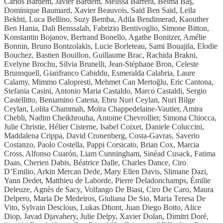
Carlos Bardem, Javier Bardem, Melissa Barrera, Belma Baş,
Dominique Baumard, Xavier Beauvois, Saïd Ben Saïd, Leïla
Bekhti, Luca Bellino, Suzy Bemba, Adila Bendimerad, Kaouther
Ben Hania, Dali Benssalah, Fabrizio Bentivoglio, Simone Bitton,
Konstantin Bojanov, Bertrand Bonello, Agathe Bonitzer, Amélie
Bonnin, Bruno Bontzolakis, Lucie Borleteau, Sami Bouajila, Elodie
Bouchez, Bastien Bouillon, Guillaume Brac, Rachida Brakni,
Evelyne Brochu, Silvia Brunelli, Jean-Stéphane Bron, Celeste
Brunnquell, Gianfranco Cabiddu, Esmeralda Calabria, Laure
Calamy, Mimmo Calopresti, Mehmet Can Mertoğlu, Eric Cantona,
Stefania Casini, Antonio Maria Castaldo, Marco Castaldi, Sergio
Castellitto, Beniamino Catena, Ebru Nuri Ceylan, Nuri Bilge
Ceylan, Lolita Chammah, Moïra Chappedelaine-Vautier, Amira
Chebli, Nadim Cheikhrouha, Antoine Chevrollier, Simona Chiocca,
Julie Christie, Hélier Cisterne, Isabel Coixet, Daniele Coluccini,
Maddalena Crippa, David Cronenberg, Costa-Gavras, Saverio
Costanzo, Paolo Costella, Pappi Corsicato, Brian Cox, Marcia
Cross, Alfonso Cuarón, Liam Cunningham, Sinéad Cusack, Fatima
Daas, Cherien Dabis, Béatrice Dalle, Charles Dance, Ciro
D’Emilio, Arkin Mercan Dede, Mary Ellen Davis, Slimane Dazi,
Yann Dedet, Matthieu de Laborde, Pierre Deladonchamps, Émilie
Deleuze, Agnès de Sacy, Volfango De Biasi, Ciro De Caro, Maura
Delpero, Maria De Medeiros, Giuliana De Sio, Maria Teresa De
Vito, Sylvain Desclous, Lukas Dhont, Juan Diego Botto, Alice
Diop, Javad Djavahery, Julie Delpy, Xavier Dolan, Dimitri Doré,