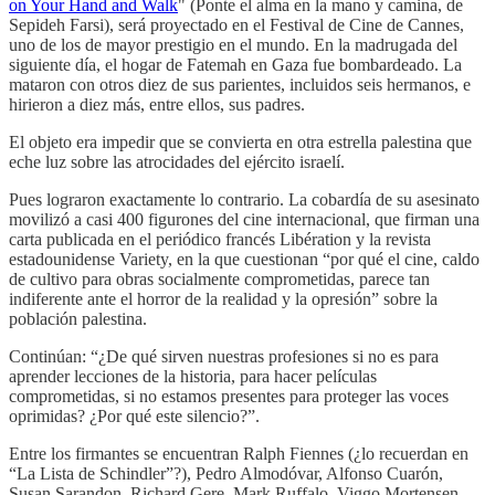
on Your Hand and Walk
" (Ponte el alma en la mano y camina, de
Sepideh Farsi), será proyectado en el Festival de Cine de Cannes,
uno de los de mayor prestigio en el mundo. En la madrugada del
siguiente día, el hogar de Fatemah en Gaza fue bombardeado. La
mataron con otros diez de sus parientes, incluidos seis hermanos, e
hirieron a diez más, entre ellos, sus padres.
El objeto era impedir que se convierta en otra estrella palestina que
eche luz sobre las atrocidades del ejército israelí.
Pues lograron exactamente lo contrario. La cobardía de su asesinato
movilizó a casi 400 figurones del cine internacional, que firman una
carta publicada en el periódico francés Libération y la revista
estadounidense Variety, en la que cuestionan “por qué el cine, caldo
de cultivo para obras socialmente comprometidas, parece tan
indiferente ante el horror de la realidad y la opresión” sobre la
población palestina.
Continúan: “¿De qué sirven nuestras profesiones si no es para
aprender lecciones de la historia, para hacer películas
comprometidas, si no estamos presentes para proteger las voces
oprimidas? ¿Por qué este silencio?”.
Entre los firmantes se encuentran Ralph Fiennes (¿lo recuerdan en
“La Lista de Schindler”?), Pedro Almodóvar, Alfonso Cuarón,
Susan Sarandon, Richard Gere, Mark Ruffalo, Viggo Mortensen,