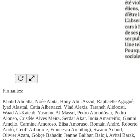
Firmantes:
Khalid Abdalla, Noée Abita, Hany Abu-Assad, Raphaëlle Agogué,
Iyad Alasttal, Catia Albertazzi, Vlad Alexis, Taraneh Alidoosti,
Waad Al-Kateab, Yasmine Al Massri, Pedro Almodóvar, Pedro
Alonso, Cristèle Alves Meira, Serdar Akar, India Amarteifio, Gianni
Amelio, Carmine Amoroso, Elisa Amoruso, Romain André, Roberto
Andò, Geoff Arbourne, Francesca Archibugi, Swann Arlaud,
Olivier Azam, Gökçe Bahadir, Jeanne Balibar, Baloji, Avital Barak,