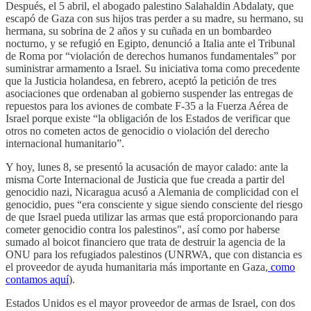
Después, el 5 abril, el abogado palestino Salahaldin Abdalaty, que
escapó de Gaza con sus hijos tras perder a su madre, su hermano, su
hermana, su sobrina de 2 años y su cuñada en un bombardeo
nocturno, y se refugió en Egipto, denunció a Italia ante el Tribunal
de Roma por “violación de derechos humanos fundamentales” por
suministrar armamento a Israel. Su iniciativa toma como precedente
que la Justicia holandesa, en febrero, aceptó la petición de tres
asociaciones que ordenaban al gobierno suspender las entregas de
repuestos para los aviones de combate F-35 a la Fuerza Aérea de
Israel porque existe “la obligación de los Estados de verificar que
otros no cometen actos de genocidio o violación del derecho
internacional humanitario”.
Y hoy, lunes 8, se presentó la acusación de mayor calado: ante la
misma Corte Internacional de Justicia que fue creada a partir del
genocidio nazi, Nicaragua acusó a Alemania de complicidad con el
genocidio, pues “era consciente y sigue siendo consciente del riesgo
de que Israel pueda utilizar las armas que está proporcionando para
cometer genocidio contra los palestinos", así como por haberse
sumado al boicot financiero que trata de destruir la agencia de la
ONU para los refugiados palestinos (UNRWA, que con distancia es
el proveedor de ayuda humanitaria más importante en Gaza,
como
contamos aquí
).
Estados Unidos es el mayor proveedor de armas de Israel, con dos