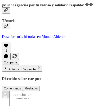
¡Muchas gracias por tu valioso y solidario respaldo! 💛💜
Témoris
Descubre más historias en Mundo Abierto
1
Compartir
Anterior
Siguiente
Discusión sobre este post
Comentarios
Restacks