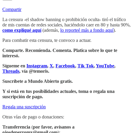
Compartir
La censura -el shadow banning o prohibición oculta- tiró el tráfico
de mis cuentas de redes sociales, haciéndolo caer en 80 y hasta 90%,
como expliqué aquí
(además,
lo reporteé más a fondo aquí
).
Para combatir esta censura, te convoco a actuar.
Comparte. Recomienda. Comenta. Platica sobre lo que te
interesó.
Sígueme en
Instagram
,
X
,
Facebook
,
Tik Tok
,
YouTube
,
Threads
, vía @temoris.
Suscríbete a Mundo Abierto gratis.
Y si está en tus posibilidades actuales, toma o regala una
suscripción de pago.
Regala una suscripción
Otras vías de pago o donaciones:
Transferencia
(
por favor,
avísanos a
ojosdeperromx@gmail.com
):