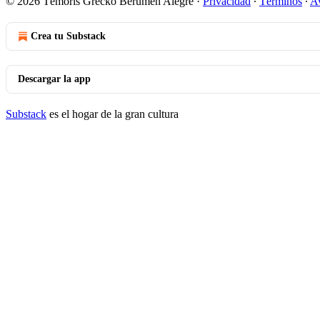
© 2026 Témoris Grecko Berumen Alegre
·
Privacidad
∙
Términos
∙
Av
Crea tu Substack
Descargar la app
Substack
es el hogar de la gran cultura