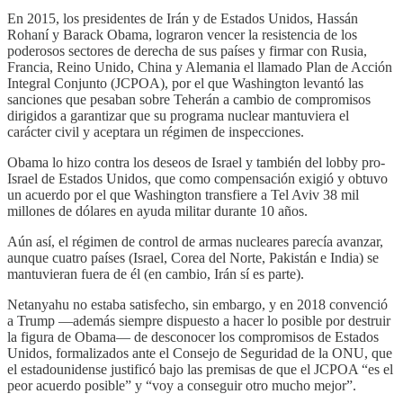
En 2015, los presidentes de Irán y de Estados Unidos, Hassán
Rohaní y Barack Obama, lograron vencer la resistencia de los
poderosos sectores de derecha de sus países y firmar con Rusia,
Francia, Reino Unido, China y Alemania el llamado Plan de Acción
Integral Conjunto (JCPOA), por el que Washington levantó las
sanciones que pesaban sobre Teherán a cambio de compromisos
dirigidos a garantizar que su programa nuclear mantuviera el
carácter civil y aceptara un régimen de inspecciones.
Obama lo hizo contra los deseos de Israel y también del lobby pro-
Israel de Estados Unidos, que como compensación exigió y obtuvo
un acuerdo por el que Washington transfiere a Tel Aviv 38 mil
millones de dólares en ayuda militar durante 10 años.
Aún así, el régimen de control de armas nucleares parecía avanzar,
aunque cuatro países (Israel, Corea del Norte, Pakistán e India) se
mantuvieran fuera de él (en cambio, Irán sí es parte).
Netanyahu no estaba satisfecho, sin embargo, y en 2018 convenció
a Trump —además siempre dispuesto a hacer lo posible por destruir
la figura de Obama— de desconocer los compromisos de Estados
Unidos, formalizados ante el Consejo de Seguridad de la ONU, que
el estadounidense justificó bajo las premisas de que el JCPOA “es el
peor acuerdo posible” y “voy a conseguir otro mucho mejor”.