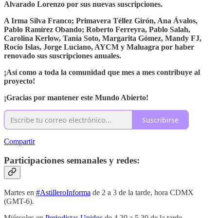
Alvarado Lorenzo por sus nuevas suscripciones.
A Irma Silva Franco; Primavera Téllez Girón, Ana Ávalos,
Pablo Ramírez Obando; Roberto Ferreyra, Pablo Salah,
Carolina Kerlow, Tania Soto, Margarita Gómez, Mandy FJ,
Rocío Islas, Jorge Luciano, AYCM y Maluagra por haber
renovado sus suscripciones anuales.
¡Así como a toda la comunidad que mes a mes contribuye al
proyecto!
¡Gracias por mantener este Mundo Abierto!
Suscribirse
Compartir
Participaciones semanales y redes:
Martes en
#AstilleroInforma
de 2 a 3 de la tarde, hora CDMX
(GMT-6).
Miércoles en
Periodistas Unidos
de 4.30 a 5.30 de la tarde.