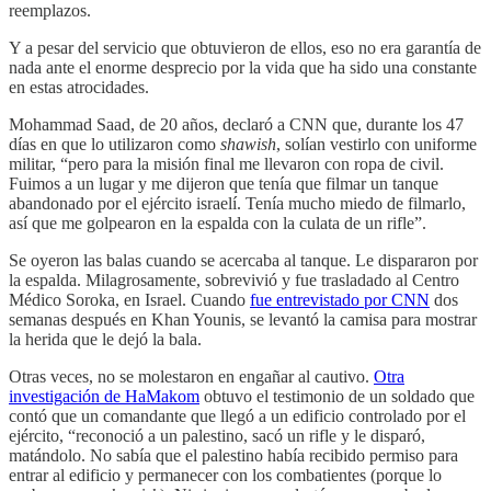
reemplazos.
Y a pesar del servicio que obtuvieron de ellos, eso no era garantía de
nada ante el enorme desprecio por la vida que ha sido una constante
en estas atrocidades.
Mohammad Saad, de 20 años, declaró a CNN que, durante los 47
días en que lo utilizaron como
shawish
, solían vestirlo con uniforme
militar, “pero para la misión final me llevaron con ropa de civil.
Fuimos a un lugar y me dijeron que tenía que filmar un tanque
abandonado por el ejército israelí. Tenía mucho miedo de filmarlo,
así que me golpearon en la espalda con la culata de un rifle”.
Se oyeron las balas cuando se acercaba al tanque. Le dispararon por
la espalda. Milagrosamente, sobrevivió y fue trasladado al Centro
Médico Soroka, en Israel. Cuando
fue entrevistado por CNN
dos
semanas después en Khan Younis, se levantó la camisa para mostrar
la herida que le dejó la bala.
Otras veces, no se molestaron en engañar al cautivo.
Otra
investigación de HaMakom
obtuvo el testimonio de un soldado que
contó que un comandante que llegó a un edificio controlado por el
ejército, “reconoció a un palestino, sacó un rifle y le disparó,
matándolo. No sabía que el palestino había recibido permiso para
entrar al edificio y permanecer con los combatientes (porque lo