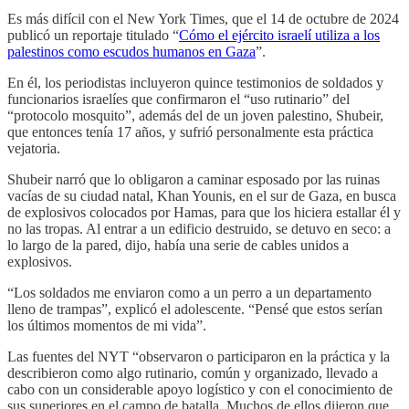
Es más difícil con el New York Times, que el 14 de octubre de 2024
publicó un reportaje titulado “
Cómo el ejército israelí utiliza a los
palestinos como escudos humanos en Gaza
”.
En él, los periodistas incluyeron quince testimonios de soldados y
funcionarios israelíes que confirmaron el “uso rutinario” del
“protocolo mosquito”, además del de un joven palestino, Shubeir,
que entonces tenía 17 años, y sufrió personalmente esta práctica
vejatoria.
Shubeir narró que lo obligaron a caminar esposado por las ruinas
vacías de su ciudad natal, Khan Younis, en el sur de Gaza, en busca
de explosivos colocados por Hamas, para que los hiciera estallar él y
no las tropas. Al entrar a un edificio destruido, se detuvo en seco: a
lo largo de la pared, dijo, había una serie de cables unidos a
explosivos.
“Los soldados me enviaron como a un perro a un departamento
lleno de trampas”, explicó el adolescente. “Pensé que estos serían
los últimos momentos de mi vida”.
Las fuentes del NYT “observaron o participaron en la práctica y la
describieron como algo rutinario, común y organizado, llevado a
cabo con un considerable apoyo logístico y con el conocimiento de
sus superiores en el campo de batalla. Muchos de ellos dijeron que