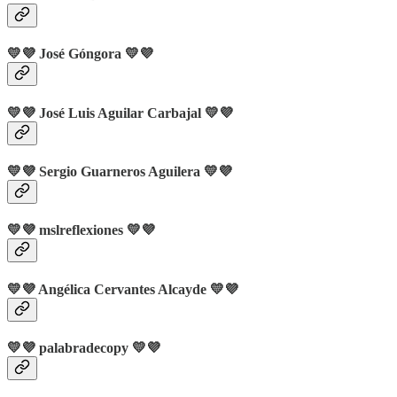
💛💜
José Góngora
💛💜
💛💜 José Luis Aguilar Carbajal 💛💜
💛💜 Sergio Guarneros Aguilera 💛💜
💛💜
mslreflexiones
💛💜
💛💜
Angélica Cervantes Alcayde
💛💜
💛💜
palabradecopy
💛💜