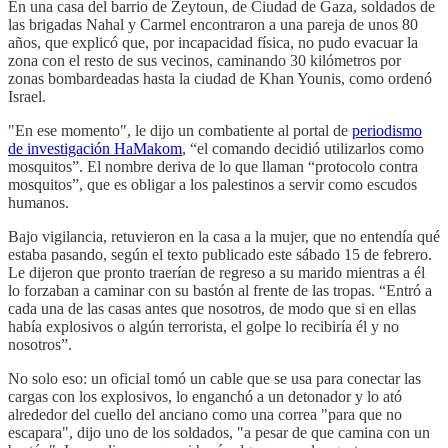
En una casa del barrio de Zeytoun, de Ciudad de Gaza, soldados de
las brigadas Nahal y Carmel encontraron a una pareja de unos 80
años, que explicó que, por incapacidad física, no pudo evacuar la
zona con el resto de sus vecinos, caminando 30 kilómetros por
zonas bombardeadas hasta la ciudad de Khan Younis, como ordenó
Israel.
"En ese momento", le dijo un combatiente al portal de
periodismo
de investigación HaMakom
, “el comando decidió utilizarlos como
mosquitos”. El nombre deriva de lo que llaman “protocolo contra
mosquitos”, que es obligar a los palestinos a servir como escudos
humanos.
Bajo vigilancia, retuvieron en la casa a la mujer, que no entendía qué
estaba pasando, según el texto publicado este sábado 15 de febrero.
Le dijeron que pronto traerían de regreso a su marido mientras a él
lo forzaban a caminar con su bastón al frente de las tropas. “Entró a
cada una de las casas antes que nosotros, de modo que si en ellas
había explosivos o algún terrorista, el golpe lo recibiría él y no
nosotros”.
No solo eso: un oficial tomó un cable que se usa para conectar las
cargas con los explosivos, lo enganchó a un detonador y lo ató
alrededor del cuello del anciano como una correa "para que no
escapara", dijo uno de los soldados, "a pesar de que camina con un