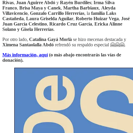
Rivas
,
Juan Aguirre Abdó
y
Rayén Burdiles
;
Irma Silva
Franco
,
Brisa Maya y Canek
,
Martha Barbiaux
,
Aleyda
Villavicencio
,
Gonzalo Carrillo Herrerías
, la
familia Laks
Castañeda
,
Laura Griselda Aguilar
,
Roberto Huizar Vega
,
José
Juan García Celestino
,
Ricardo Cruz García
,
Ericka Alinne
Solano y Gisela Herrerías
.
Por otro lado,
Catalina Gayá Morlà
se hizo mecenas destacada y
Ximena Santaolalla Abdó
refrendó su respaldo especial 🤗🤗🤗.
Más información, aquí
(o más abajo encontrarás las vías de
donación).