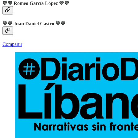
💛💜
Romeo García López
💛💜
💛💜
Juan Daniel Castro
💛💜
Compartir