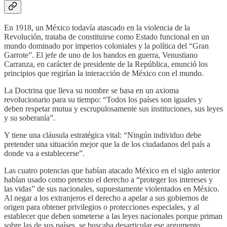
En 1918, un México todavía atascado en la violencia de la
Revolución, trataba de constituirse como Estado funcional en un
mundo dominado por imperios coloniales y la política del “Gran
Garrote”. El jefe de uno de los bandos en guerra, Venustiano
Carranza, en carácter de presidente de la República, enunció los
principios que regirían la interacción de México con el mundo.
La Doctrina que lleva su nombre se basa en un axioma
revolucionario para su tiempo: “Todos los países son iguales y
deben respetar mutua y escrupulosamente sus instituciones, sus leyes
y su soberanía”.
Y tiene una cláusula estratégica vital: “Ningún individuo debe
pretender una situación mejor que la de los ciudadanos del país a
donde va a establecerse”.
Las cuatro potencias que habían atacado México en el siglo anterior
habían usado como pretexto el derecho a “proteger los intereses y
las vidas” de sus nacionales, supuestamente violentados en México.
Al negar a los extranjeros el derecho a apelar a sus gobiernos de
origen para obtener privilegios o protecciones especiales, y al
establecer que deben someterse a las leyes nacionales porque priman
sobre las de sus países, se buscaba desarticular ese argumento.