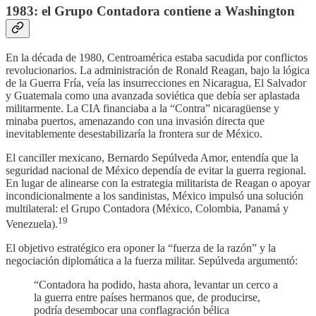
1983: el Grupo Contadora contiene a Washington
En la década de 1980, Centroamérica estaba sacudida por conflictos
revolucionarios. La administración de Ronald Reagan, bajo la lógica
de la Guerra Fría, veía las insurrecciones en Nicaragua, El Salvador
y Guatemala como una avanzada soviética que debía ser aplastada
militarmente. La CIA financiaba a la “Contra” nicaragüense y
minaba puertos, amenazando con una invasión directa que
inevitablemente desestabilizaría la frontera sur de México.
El canciller mexicano, Bernardo Sepúlveda Amor, entendía que la
seguridad nacional de México dependía de evitar la guerra regional.
En lugar de alinearse con la estrategia militarista de Reagan o apoyar
incondicionalmente a los sandinistas, México impulsó una solución
multilateral: el Grupo Contadora (México, Colombia, Panamá y
19
Venezuela).
El objetivo estratégico era oponer la “fuerza de la razón” y la
negociación diplomática a la fuerza militar. Sepúlveda argumentó:
“Contadora ha podido, hasta ahora, levantar un cerco a
la guerra entre países hermanos que, de producirse,
podría desembocar una conflagración bélica