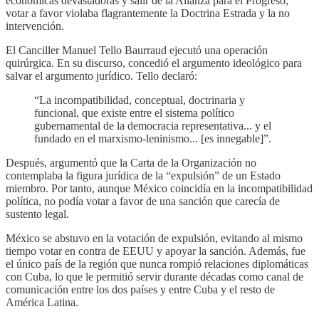
económicas devastadoras y salir de la Alianza para el Progreso;
votar a favor violaba flagrantemente la Doctrina Estrada y la no
intervención.
El Canciller Manuel Tello Baurraud ejecutó una operación
quirúrgica. En su discurso, concedió el argumento ideológico para
salvar el argumento jurídico. Tello declaró:
“La incompatibilidad, conceptual, doctrinaria y
funcional, que existe entre el sistema político
gubernamental de la democracia representativa... y el
fundado en el marxismo-leninismo... [es innegable]”.
Después, argumentó que la Carta de la Organización no
contemplaba la figura jurídica de la “expulsión” de un Estado
miembro. Por tanto, aunque México coincidía en la incompatibilidad
política, no podía votar a favor de una sanción que carecía de
sustento legal.
México se abstuvo en la votación de expulsión, evitando al mismo
tiempo votar en contra de EEUU y apoyar la sanción. Además, fue
el único país de la región que nunca rompió relaciones diplomáticas
con Cuba, lo que le permitió servir durante décadas como canal de
comunicación entre los dos países y entre Cuba y el resto de
América Latina.