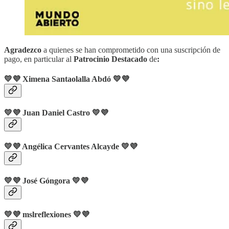
Agradezco
a quienes se han comprometido con una suscripción de
pago, en particular al
Patrocinio Destacado
de
:
💛💜 Ximena Santaolalla Abdó 💛💜
💛💜 Juan Daniel Castro
💛💜
💛💜 Angélica Cervantes Alcayde
💛💜
💛💜
José Góngora
💛💜
💛💜
mslreflexiones
💛💜