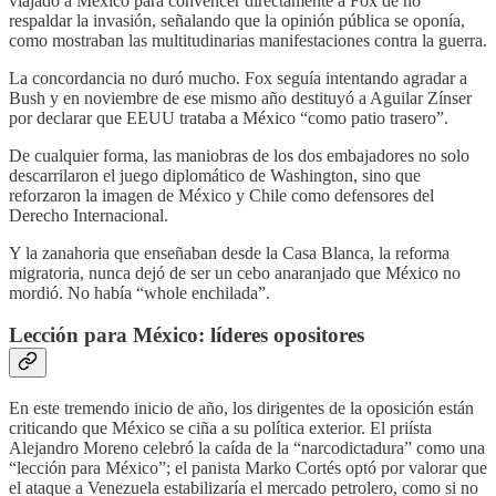
viajado a México para convencer directamente a Fox de no
respaldar la invasión, señalando que la opinión pública se oponía,
como mostraban las multitudinarias manifestaciones contra la guerra.
La concordancia no duró mucho. Fox seguía intentando agradar a
Bush y en noviembre de ese mismo año destituyó a Aguilar Zínser
por declarar que EEUU trataba a México “como patio trasero”.
De cualquier forma, las maniobras de los dos embajadores no solo
descarrilaron el juego diplomático de Washington, sino que
reforzaron la imagen de México y Chile como defensores del
Derecho Internacional.
Y la zanahoria que enseñaban desde la Casa Blanca, la reforma
migratoria, nunca dejó de ser un cebo anaranjado que México no
mordió. No había “whole enchilada”.
Lección para México: líderes opositores
En este tremendo inicio de año, los dirigentes de la oposición están
criticando que México se ciña a su política exterior. El priísta
Alejandro Moreno celebró la caída de la “narcodictadura” como una
“lección para México”; el panista Marko Cortés optó por valorar que
el ataque a Venezuela estabilizaría el mercado petrolero, como si no