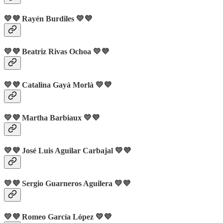
💛💜 Rayén Burdiles 💛💜
💛💜 Beatriz Rivas Ochoa 💛💜
💛💜 Catalina Gayà Morlà 💛💜
💛💜 Martha Barbiaux 💛💜
💛💜 José Luis Aguilar Carbajal 💛💜
💛💜 Sergio Guarneros Aguilera 💛💜
💛💜 Romeo García López
💛💜