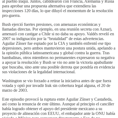
al pueblo iraquí. Juntos, cabildearon con Francia, Alemania y Rusia
para aprobar una propuesta alternativa que extendiera las
inspecciones 120 días, lo que diluyó el momentum de la resolución
pro-guerra.
Bush ejerció fuertes presiones, con amenazas económicas y
llamadas directas. Por ejemplo, en una reunión secreta con Aznar),
amenazó con castigar a Chile si no daba su apoyo. Valdés reveló en
2007 su indignación por la “brutalidad” de estas advertencias.
Aguilar Zínser fue espiado por la CIA y también enfrentó ese tipo
depresiones, pero ambos mantuvieron una postura unida, apelando a
la opinión pública latinoamericana y global contra la guerra. Tras
bambalinas, otros miembros no permanentes expresaron su negativa
a apoyar la resolución y Bush se vio no ante la victoria apabullante
que buscaba, sino ante una posible derrota que pondría en evidencia
sus violaciones de la legalidad internacional.
Washington se vio forzado a retirar la iniciativa antes de que fuera
votada y optó por invadir Irak sin cobertura legal alguna, el 20 de
marzo de 2003.
Este episodio provocó la ruptura entre Aguilar Zínser y Castañeda,
así como la renuncia de este último. Aunque al principio el canciller
había logrado obtener el apoyo del presidente mexicano a su
proyecto de alineación con EEUU, el embajador ante la ONU había