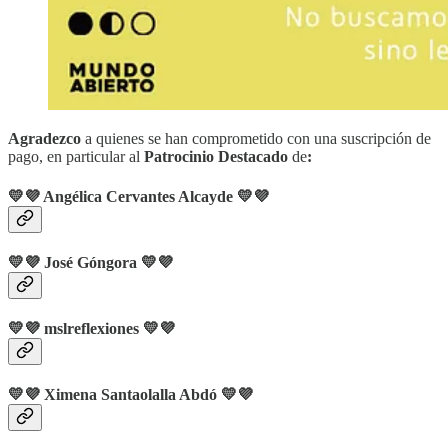
Agradezco
a quienes se han comprometido con una suscripción de
pago, en particular al
Patrocinio Destacado
de
:
💛💜 Angélica Cervantes Alcayde
💛💜
💛💜
José Góngora
💛💜
💛💜
mslreflexiones
💛💜
💛💜 Ximena Santaolalla Abdó 💛💜