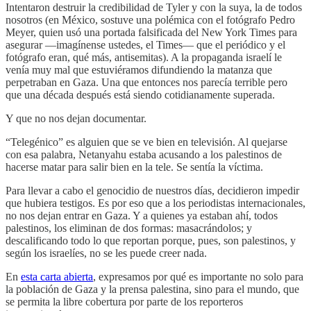
Intentaron destruir la credibilidad de Tyler y con la suya, la de todos
nosotros (en México, sostuve una polémica con el fotógrafo Pedro
Meyer, quien usó una portada falsificada del New York Times para
asegurar ―imagínense ustedes, el Times― que el periódico y el
fotógrafo eran, qué más, antisemitas). A la propaganda israelí le
venía muy mal que estuviéramos difundiendo la matanza que
perpetraban en Gaza. Una que entonces nos parecía terrible pero
que una década después está siendo cotidianamente superada.
Y que no nos dejan documentar.
“Telegénico” es alguien que se ve bien en televisión. Al quejarse
con esa palabra, Netanyahu estaba acusando a los palestinos de
hacerse matar para salir bien en la tele. Se sentía la víctima.
Para llevar a cabo el genocidio de nuestros días, decidieron impedir
que hubiera testigos. Es por eso que a los periodistas internacionales,
no nos dejan entrar en Gaza. Y a quienes ya estaban ahí, todos
palestinos, los eliminan de dos formas: masacrándolos; y
descalificando todo lo que reportan porque, pues, son palestinos, y
según los israelíes, no se les puede creer nada.
En
esta carta abierta
, expresamos por qué es importante no solo para
la población de Gaza y la prensa palestina, sino para el mundo, que
se permita la libre cobertura por parte de los reporteros