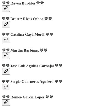
💛💜 Rayén Burdiles 💛💜
💛💜 Beatriz Rivas Ochoa 💛💜
💛💜 Catalina Gayà Morlà 💛💜
💛💜 Martha Barbiaux 💛💜
💛💜 José Luis Aguilar Carbajal 💛💜
💛💜 Sergio Guarneros Aguilera 💛💜
💛💜 Romeo García López
💛💜