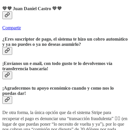
💛💜 Juan Daniel Castro
💛💜
Compartir
¿Eres suscriptor de pago, el sistema te hizo un cobro automático
y ya no puedes o ya no deseas asumirlo?
¡Envíanos un e-mail, con todo gusto te lo devolvemos vía
transferencia bancaria!
¡Agradecemos tu apoyo económico cuando y como nos lo
puedas dar!
De otra forma, la única opción que da el sistema Stripe para
recuperar el pago es denunciar una “transacción fraudulenta” 🤦‍♂️ (en
lugar de que puedas poner “lo necesito de vuelta y ya”), por lo que
nos cobran una “comisión por disputa” de 20 dólares por nada.