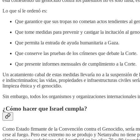
está cometiendo un genocidio contra los palestinos no es solo falsa, e
Lo que sí le ordenó es:
Que garantice que sus tropas no cometan actos tendientes al ge
Que tome medidas para prevenir y castigar la incitación al geno
Que permita la entrada de ayuda humanitaria a Gaza.
Que conserve las pruebas de los crímenes que debate la Corte.
Que presente informes mensuales de cumplimiento a la Corte.
Un acatamiento cabal de estas medidas llevaría no a la suspensión de 
e indiscriminados; las vidas, propiedades e infraestructuras civiles serí
limpieza étnica y el genocidio.
Sin embargo, todos los organismos y organizaciones internacionales in
¿Cómo hacer que Israel cumpla?
Como Estado firmante de la Convención contra el Genocidio, sería muy 
cese al fuego. Pero ese extremo no se produjo y Netanyahu no tiene pr