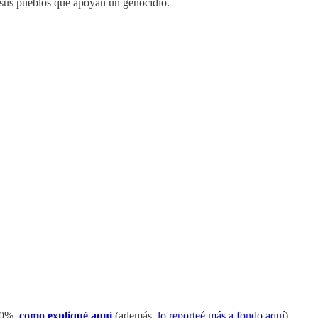
 sus pueblos que apoyan un genocidio.
 90%,
como expliqué aquí
(además,
lo reporteé más a fondo aquí
).