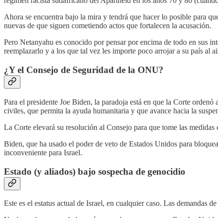
régimen racista sudafricano del Apartheid en los años 70 y 80 (cuando
Ahora se encuentra bajo la mira y tendrá que hacer lo posible para qu
nuevas de que siguen cometiendo actos que fortalecen la acusación.
Pero Netanyahu es conocido por pensar por encima de todo en sus intere
reemplazarlo y a los que tal vez les importe poco arrojar a su país al a
¿Y el Consejo de Seguridad de la ONU?
Para el presidente Joe Biden, la paradoja está en que la Corte ordenó 
civiles, que permita la ayuda humanitaria y que avance hacia la suspen
La Corte elevará su resolución al Consejo para que tome las medidas q
Biden, que ha usado el poder de veto de Estados Unidos para bloquear
inconveniente para Israel.
Estado (y aliados) bajo sospecha de genocidio
Este es el estatus actual de Israel, en cualquier caso. Las demandas d