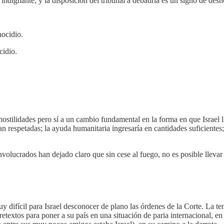
s indignante, y la disposición del tribunal a debatirla es un signo de de
nocidio.
cidio.
hostilidades pero sí a un cambio fundamental en la forma en que Israel 
an respetadas; la ayuda humanitaria ingresaría en cantidades suficientes; y
volucrados han dejado claro que sin cese al fuego, no es posible llevar
difícil para Israel desconocer de plano las órdenes de la Corte. La tent
etextos para poner a su país en una situación de paria internacional, e