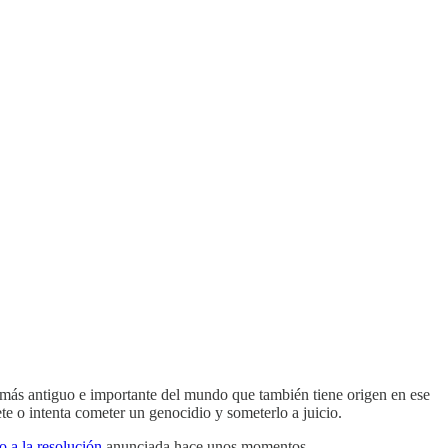
l más antiguo e importante del mundo que también tiene origen en ese
e o intenta cometer un genocidio y someterlo a juicio.
o a la resolución
anunciada hace unos momentos.