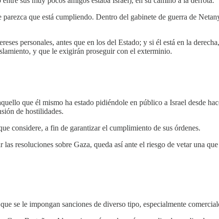
 entre sus muy pocos amigos estaba Israel), en su camino a la derrota.
e parezca que está cumpliendo. Dentro del gabinete de guerra de Netany
ses personales, antes que en los del Estado; y si él está en la derecha,
islamiento, y que le exigirán proseguir con el exterminio.
aquello que él mismo ha estado pidiéndole en público a Israel desde hac
sión de hostilidades.
ue considere, a fin de garantizar el cumplimiento de sus órdenes.
 las resoluciones sobre Gaza, queda así ante el riesgo de vetar una que
e que se le impongan sanciones de diverso tipo, especialmente comercial