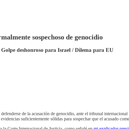
formalmente sospechoso de genocidio
/ Golpe deshonroso para Israel / Dilema para EU
defenderse de la acusación de genocidio, ante el tribunal internaciona
evidencias suficientemente sólidas para sospechar que el acusado comet
ara la Corte Internacional de Justicia, como señalé en
mi explicador previ