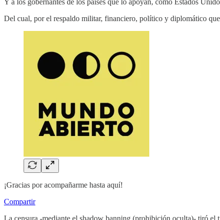
Y a los gobernantes de los países que lo apoyan, como Estados Unid
Del cual, por el respaldo militar, financiero, político y diplomático q
¡Gracias por acompañarme hasta aquí!
Compartir
La censura -mediante el shadow banning (prohibición oculta)- tiró el 