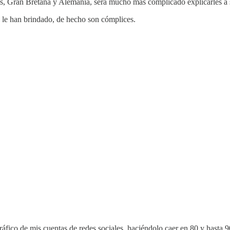
os, Gran Bretaña y Alemania, será mucho más complicado explicarles a
ue le han brindado, de hecho son cómplices.
tráfico de mis cuentas de redes sociales, haciéndolo caer en 80 y hasta