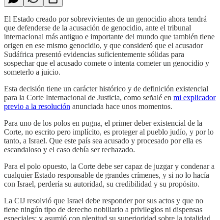
El Estado creado por sobrevivientes de un genocidio ahora tendrá
que defenderse de la acusación de genocidio, ante el tribunal
internacional más antiguo e importante del mundo que también tiene
origen en ese mismo genocidio, y que consideró que el acusador
Sudáfrica presentó evidencias suficientemente sólidas para
sospechar que el acusado comete o intenta cometer un genocidio y
someterlo a juicio.
Esta decisión tiene un carácter histórico y de definición existencial
para la Corte Internacional de Justicia, como señalé en
mi explicador
previo a la resolución
anunciada hace unos momentos.
Para uno de los polos en pugna, el primer deber existencial de la
Corte, no escrito pero implícito, es proteger al pueblo judío, y por lo
tanto, a Israel. Que este país sea acusado y procesado por ella es
escandaloso y el caso debía ser rechazado.
Para el polo opuesto, la Corte debe ser capaz de juzgar y condenar a
cualquier Estado responsable de grandes crímenes, y si no lo hacía
con Israel, perdería su autoridad, su credibilidad y su propósito.
La CIJ resolvió que Israel debe responder por sus actos y que no
tiene ningún tipo de derecho nobiliario a privilegios ni dispensas
especiales; y asumió con plenitud su superioridad sobre la totalidad