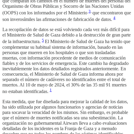
que comparan los cambios en el número de muertes del personal del
Organismo de Obras Públicas y Socorro de las Naciones Unidas
3
,
(OOPS) con los informados por el Ministerio
que encontraron que
4
son inverosímiles las afirmaciones de fabricación de datos.
La recopilación de datos se está volviendo cada vez más difícil para
el Ministerio de Salud de Gaza debido a la destrucción de gran parte
5
de la infraestructura.
El Ministerio de Salud de Gaza ha tenido que
complementar su habitual sistema de información, basado en las
personas que mueren en los hospitales o que son trasladadas
muertas, con información procedente de medios de comunicación
fiables y de los servicios de emergencia. Este cambio ha degradado
inevitablemente los datos detallados registrados anteriormente. En
consecuencia, el Ministerio de Salud de Gaza informa ahora por
separado el número de cadáveres no identificados entre el total de
muertos. Al 10 de mayo de 2024, el 30% de las 35 mil 91 muertes
1
no estaban identificadas.
Esta medida, que fue diseñada para mejorar la calidad de los datos,
ha sido utilizada por algunos funcionarios y agencias de noticias
para socavar la veracidad de los mismos. Sin embargo, es probable
que el número de muertes notificadas sea una subestimación. La
organización no gubernamental Airwars lleva a cabo evaluaciones
detalladas de los incidentes en la Franja de Gaza y a menudo
descubre que no todos los nombres de las víctimas identificables