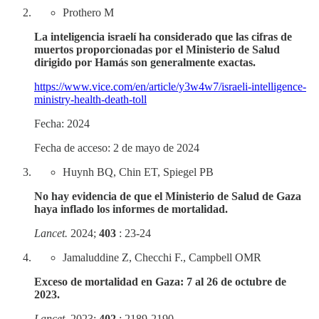
Prothero M
La inteligencia israelí ha considerado que las cifras de
muertos proporcionadas por el Ministerio de Salud
dirigido por Hamás son generalmente exactas.
https://www.vice.com/en/article/y3w4w7/israeli-intelligence-
ministry-health-death-toll
Fecha: 2024
Fecha de acceso: 2 de mayo de 2024
Huynh BQ, Chin ET, Spiegel PB
No hay evidencia de que el Ministerio de Salud de Gaza
haya inflado los informes de mortalidad.
Lancet.
2024;
403
: 23-24
Jamaluddine Z, Checchi F., Campbell OMR
Exceso de mortalidad en Gaza: 7 al 26 de octubre de
2023.
Lancet.
2023;
402
: 2189-2190