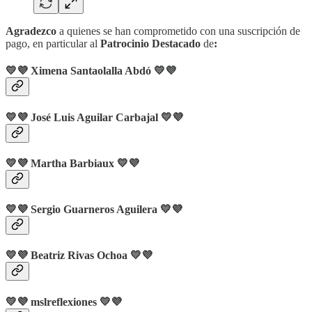
Agradezco
a quienes se han comprometido con una suscripción de
pago, en particular al
Patrocinio Destacado
de
:
💛💜 Ximena Santaolalla Abdó 💛💜
💛💜 José Luis Aguilar Carbajal 💛💜
💛💜 Martha Barbiaux 💛💜
💛💜 Sergio Guarneros Aguilera 💛💜
💛💜 Beatriz Rivas Ochoa 💛💜
💛💜
mslreflexiones
💛💜