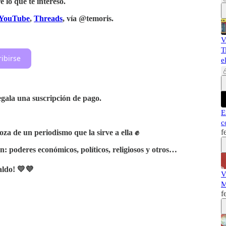
lo que te interesó.
YouTube
,
Threads
, vía @temoris.
V
T
ribirse
e
regala una suscripción de pago.
E
c
f
za de un periodismo que la sirve a ella ✊
n: poderes económicos, políticos, religiosos y otros…
aldo! 💛💜
V
M
f