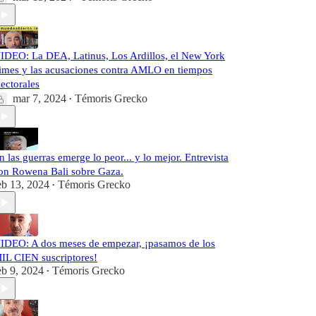
IDEO: La DEA, Latinus, Los Ardillos, el New York
imes y las acusaciones contra AMLO en tiempos
lectorales
mar 7, 2024
Témoris Grecko
•
n las guerras emerge lo peor... y lo mejor. Entrevista
on Rowena Bali sobre Gaza.
eb 13, 2024
Témoris Grecko
•
IDEO: A dos meses de empezar, ¡pasamos de los
IL CIEN suscriptores!
eb 9, 2024
Témoris Grecko
•