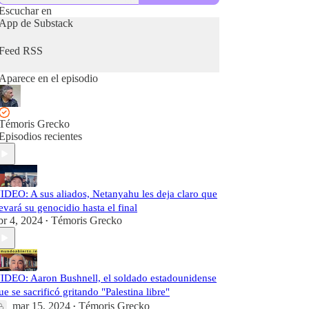
Escuchar en
App de Substack
Feed RSS
Aparece en el episodio
Témoris Grecko
Episodios recientes
IDEO: A sus aliados, Netanyahu les deja claro que
levará su genocidio hasta el final
br 4, 2024
Témoris Grecko
•
IDEO: Aaron Bushnell, el soldado estadounidense
ue se sacrificó gritando "Palestina libre"
mar 15, 2024
Témoris Grecko
•