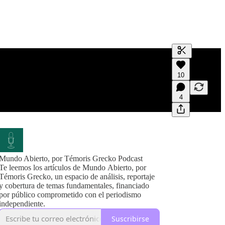
Generar tran
10
Una transcri
previas y edi
4
Mundo Abierto, por Témoris Grecko Podcast
Te leemos los artículos de Mundo Abierto, por
Témoris Grecko, un espacio de análisis, reportaje
y cobertura de temas fundamentales, financiado
por público comprometido con el periodismo
independiente.
Suscribirse