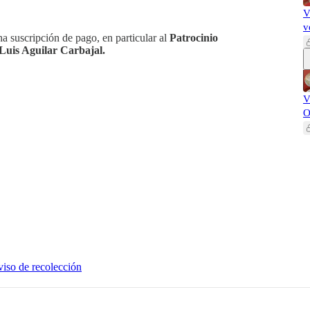
V
v
 suscripción de pago, en particular al
Patrocinio
Luis Aguilar Carbajal.
V
O
iso de recolección