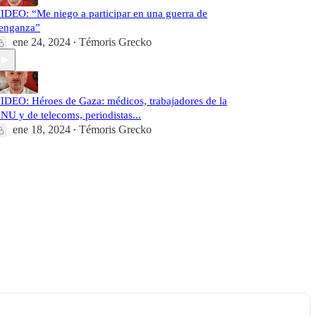
IDEO: “Me niego a participar en una guerra de
enganza”
ene 24, 2024
Témoris Grecko
•
IDEO: Héroes de Gaza: médicos, trabajadores de la
NU y de telecoms, periodistas...
ene 18, 2024
Témoris Grecko
•