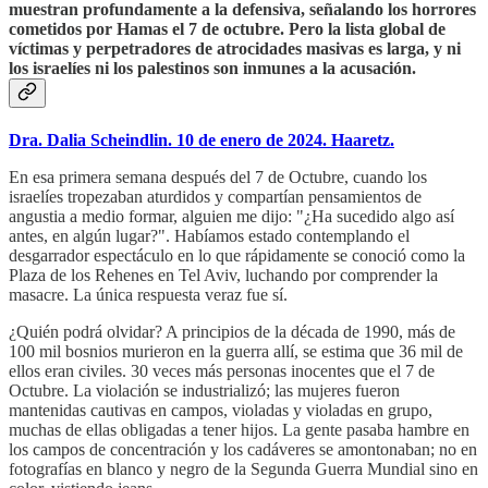
muestran profundamente a la defensiva, señalando los horrores
cometidos por Hamas el 7 de octubre. Pero la lista global de
víctimas y perpetradores de atrocidades masivas es larga, y ni
los israelíes ni los palestinos son inmunes a la acusación.
Dra. Dalia Scheindlin. 10 de enero de 2024. Haaretz.
En esa primera semana después del 7 de Octubre, cuando los
israelíes tropezaban aturdidos y compartían pensamientos de
angustia a medio formar, alguien me dijo: "¿Ha sucedido algo así
antes, en algún lugar?". Habíamos estado contemplando el
desgarrador espectáculo en lo que rápidamente se conoció como la
Plaza de los Rehenes en Tel Aviv, luchando por comprender la
masacre. La única respuesta veraz fue sí.
¿Quién podrá olvidar? A principios de la década de 1990, más de
100 mil bosnios murieron en la guerra allí, se estima que 36 mil de
ellos eran civiles. 30 veces más personas inocentes que el 7 de
Octubre. La violación se industrializó; las mujeres fueron
mantenidas cautivas en campos, violadas y violadas en grupo,
muchas de ellas obligadas a tener hijos. La gente pasaba hambre en
los campos de concentración y los cadáveres se amontonaban; no en
fotografías en blanco y negro de la Segunda Guerra Mundial sino en