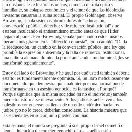
circunstanciales e históricos únicos, como su derrota épica y
humillante, su colapso económico y el temor de que las ideologías
invasoras causaran la ruina social. El propio Goldhagen, observa
Browning, señala sistemas abrumadores de “educación,
conversación pública, derecho; y de refuerzo institucional" que
estaban inculcando el antisemitismo mucho antes de que Hitler
llegara al poder. Pero Browning señala que cuando estos mismos
mecanismos giraron en la "dirección opuesta", todo cambió. "Dada
la reeducación, un cambio en la conversación pública, una ley que
prohibía la expresión antisemita y la falta de refuerzo institucional,
una cultura alemana dominada por el antisemitismo durante siglos se
transformó repentinamente".
Estoy del lado de Browning y he aquí por qué usted también debería
estarlo: es fundamentalmente optimista. Sí, un libro meticulosamente
documentado que demuestra que cualquier persona normal puede
transformarse en un asesino genocida es fantástico. ¿Por qué?
Porque significa que la misma sociedad (si no el individuo) también
puede transformarse nuevamente. Si los judíos israelíes ven a los
palestinos como personas llenas de un odio endémico hacia los
judíos (yo no lo creo), deberían consolarse. La historia muestra que
las sociedades en su conjunto pueden cambiar.
Esta semana, el mundo se preguntará si el propio Israel cometió o
tiene la intención de cometer genocidio. Los israelíes están