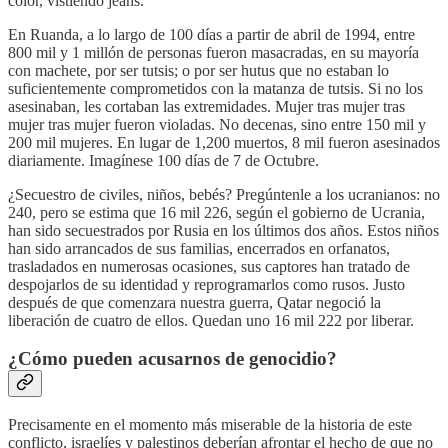
color, vistiendo jeans.
En Ruanda, a lo largo de 100 días a partir de abril de 1994, entre
800 mil y 1 millón de personas fueron masacradas, en su mayoría
con machete, por ser tutsis; o por ser hutus que no estaban lo
suficientemente comprometidos con la matanza de tutsis. Si no los
asesinaban, les cortaban las extremidades. Mujer tras mujer tras
mujer tras mujer fueron violadas. No decenas, sino entre 150 mil y
200 mil mujeres. En lugar de 1,200 muertos, 8 mil fueron asesinados
diariamente. Imagínese 100 días de 7 de Octubre.
¿Secuestro de civiles, niños, bebés? Pregúntenle a los ucranianos: no
240, pero se estima que 16 mil 226, según el gobierno de Ucrania,
han sido secuestrados por Rusia en los últimos dos años. Estos niños
han sido arrancados de sus familias, encerrados en orfanatos,
trasladados en numerosas ocasiones, sus captores han tratado de
despojarlos de su identidad y reprogramarlos como rusos. Justo
después de que comenzara nuestra guerra, Qatar negoció la
liberación de cuatro de ellos. Quedan uno 16 mil 222 por liberar.
¿Cómo pueden acusarnos de genocidio?
Precisamente en el momento más miserable de la historia de este
conflicto, israelíes y palestinos deberían afrontar el hecho de que no