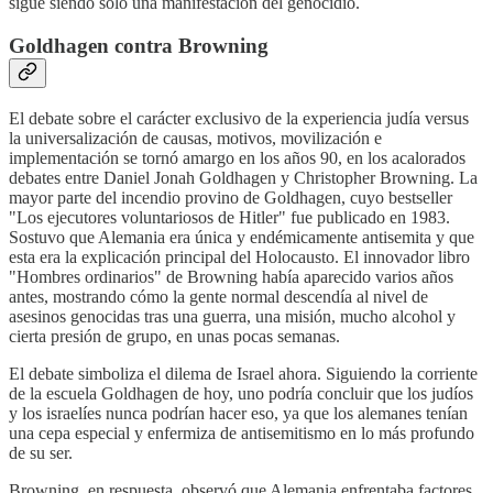
sigue siendo solo una manifestación del genocidio.
Goldhagen contra Browning
El debate sobre el carácter exclusivo de la experiencia judía versus
la universalización de causas, motivos, movilización e
implementación se tornó amargo en los años 90, en los acalorados
debates entre Daniel Jonah Goldhagen y Christopher Browning. La
mayor parte del incendio provino de Goldhagen, cuyo bestseller
"Los ejecutores voluntariosos de Hitler" fue publicado en 1983.
Sostuvo que Alemania era única y endémicamente antisemita y que
esta era la explicación principal del Holocausto. El innovador libro
"Hombres ordinarios" de Browning había aparecido varios años
antes, mostrando cómo la gente normal descendía al nivel de
asesinos genocidas tras una guerra, una misión, mucho alcohol y
cierta presión de grupo, en unas pocas semanas.
El debate simboliza el dilema de Israel ahora. Siguiendo la corriente
de la escuela Goldhagen de hoy, uno podría concluir que los judíos
y los israelíes nunca podrían hacer eso, ya que los alemanes tenían
una cepa especial y enfermiza de antisemitismo en lo más profundo
de su ser.
Browning, en respuesta, observó que Alemania enfrentaba factores