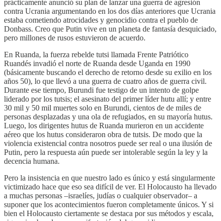
prácticamente anunció su plan de lanzar una guerra de agresión
contra Ucrania argumentando en los dos días anteriores que Ucrania
estaba cometiendo atrocidades y genocidio contra el pueblo de
Donbass. Creo que Putin vive en un planeta de fantasía desquiciado,
pero millones de rusos estuvieron de acuerdo.
En Ruanda, la fuerza rebelde tutsi llamada Frente Patriótico
Ruandés invadió el norte de Ruanda desde Uganda en 1990
(básicamente buscando el derecho de retorno desde su exilio en los
años 50), lo que llevó a una guerra de cuatro años de guerra civil.
Durante ese tiempo, Burundi fue testigo de un intento de golpe
liderado por los tutsis; el asesinato del primer líder hutu allí; y entre
30 mil y 50 mil muertes solo en Burundi, cientos de de miles de
personas desplazadas y una ola de refugiados, en su mayoría hutus.
Luego, los dirigentes hutus de Ruanda murieron en un accidente
aéreo que los hutus consideraron obra de tutsis. De modo que la
violencia existencial contra nosotros puede ser real o una ilusión de
Putin, pero la respuesta aún puede ser intolerable según la ley y la
decencia humana.
Pero la insistencia en que nuestro lado es único y está singularmente
victimizado hace que eso sea difícil de ver. El Holocausto ha llevado
a muchas personas –israelíes, judías o cualquier observador– a
suponer que los acontecimientos fueron completamente únicos. Y si
bien el Holocausto ciertamente se destaca por sus métodos y escala,