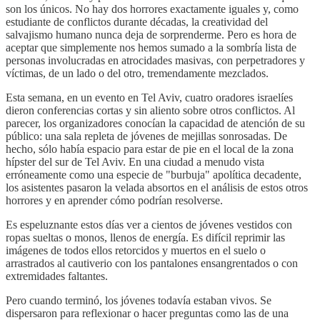
son los únicos. No hay dos horrores exactamente iguales y, como
estudiante de conflictos durante décadas, la creatividad del
salvajismo humano nunca deja de sorprenderme. Pero es hora de
aceptar que simplemente nos hemos sumado a la sombría lista de
personas involucradas en atrocidades masivas, con perpetradores y
víctimas, de un lado o del otro, tremendamente mezclados.
Esta semana, en un evento en Tel Aviv, cuatro oradores israelíes
dieron conferencias cortas y sin aliento sobre otros conflictos. Al
parecer, los organizadores conocían la capacidad de atención de su
público: una sala repleta de jóvenes de mejillas sonrosadas. De
hecho, sólo había espacio para estar de pie en el local de la zona
hípster del sur de Tel Aviv. En una ciudad a menudo vista
erróneamente como una especie de "burbuja" apolítica decadente,
los asistentes pasaron la velada absortos en el análisis de estos otros
horrores y en aprender cómo podrían resolverse.
Es espeluznante estos días ver a cientos de jóvenes vestidos con
ropas sueltas o monos, llenos de energía. Es difícil reprimir las
imágenes de todos ellos retorcidos y muertos en el suelo o
arrastrados al cautiverio con los pantalones ensangrentados o con
extremidades faltantes.
Pero cuando terminó, los jóvenes todavía estaban vivos. Se
dispersaron para reflexionar o hacer preguntas como las de una