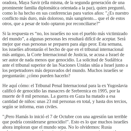
oradora, Maya Savir (ella misma, de la segunda generación de una
prominente familia diplomática orientada a la paz), quien preguntó,
como lo ha hecho en sus conferencias para varios años: "¿Es nuestro
conflicto más duro, más doloroso, más sangriento... que el de estos
otros, que a pesar de todo optaron por reconciliarse?"
Si la respuesta es “no, los israelíes no son el pueblo más victimizado
del mundo”, a algunas personas les resultará difícil de aceptar. Será
mejor que esas personas se preparen para algo peor. Esta semana,
los israelíes afrontarán el hecho de que en el tribunal internacional
más antiguo, la Corte Internacional de Justicia, se acusa a Israel de
ser autor de nada menos que genocidio. La solicitud de Sudáfrica
ante el tribunal superior de las Naciones Unidas sitúa a Israel junto a
los perpetradores más depravados del mundo. Muchos israelíes se
preguntarán: ¿cómo pueden hacerlo?
He aquí cómo: el Tribunal Penal Internacional para la ex Yugoslavia
calificó de genocidio las masacres de Srebrenica en 1995, por la
muerte de 8 mil personas. La guerra en Gaza ha matado a esa
cantidad de niños: unas 23 mil personas en total, y hasta dos tercios,
según se informa, eran civiles.
"¡Pero Hamás lo inició el 7 de Octubre con una agresión tan terrible
que podría considerarse genocidio!". Esto es lo que muchos israelíes
ahora imploran que el mundo sepa. No lo olvidemos: Rusia