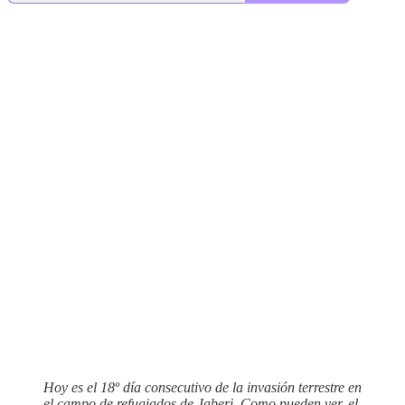
Hoy es el 18º día consecutivo de la invasión terrestre en
el campo de refugiados de Jaberi. Como pueden ver, el