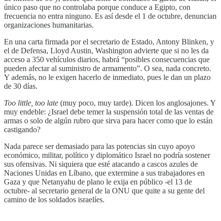
único paso que no controlaba porque conduce a Egipto, con
frecuencia no entra ninguno. Es así desde el 1 de octubre, denuncian
organizaciones humanitarias.
En una carta firmada por el secretario de Estado, Antony Blinken, y
el de Defensa, Lloyd Austin, Washington advierte que si no les da
acceso a 350 vehículos diarios, habrá “posibles consecuencias que
pueden afectar al suministro de armamento”. O sea, nada concreto.
Y además, no le exigen hacerlo de inmediato, pues le dan un plazo
de 30 días.
Too little, too late
(muy poco, muy tarde). Dicen los anglosajones. Y
muy endeble: ¿Israel debe temer la suspensión total de las ventas de
armas o solo de algún rubro que sirva para hacer como que lo están
castigando?
Nada parece ser demasiado para las potencias sin cuyo apoyo
económico, militar, político y diplomático Israel no podría sostener
sus ofensivas. Ni siquiera que esté atacando a cascos azules de
Naciones Unidas en Líbano, que extermine a sus trabajadores en
Gaza y que Netanyahu de plano le exija en público -el 13 de
octubre- al secretario general de la ONU que quite a su gente del
camino de los soldados israelíes.