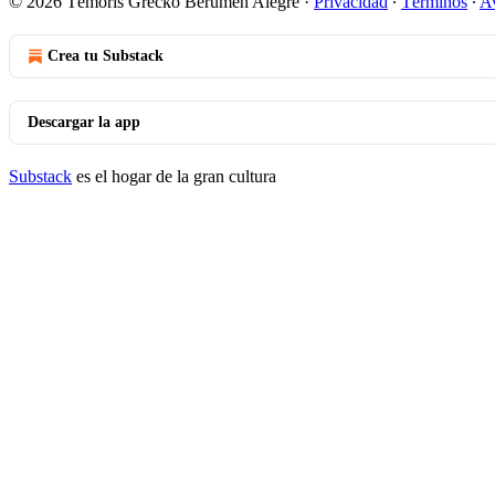
© 2026 Témoris Grecko Berumen Alegre
·
Privacidad
∙
Términos
∙
Av
Crea tu Substack
Descargar la app
Substack
es el hogar de la gran cultura