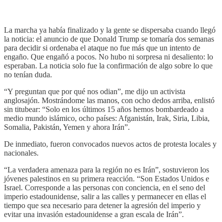
La marcha ya había finalizado y la gente se dispersaba cuando llegó
la noticia: el anuncio de que Donald Trump se tomaría dos semanas
para decidir si ordenaba el ataque no fue más que un intento de
engaño. Que engañó a pocos. No hubo ni sorpresa ni desaliento: lo
esperaban. La noticia solo fue la confirmación de algo sobre lo que
no tenían duda.
“Y preguntan que por qué nos odian”, me dijo un activista
anglosajón. Mostrándome las manos, con ocho dedos arriba, enlistó
sin titubear: “Solo en los últimos 15 años hemos bombardeado a
medio mundo islámico, ocho países: Afganistán, Irak, Siria, Libia,
Somalia, Pakistán, Yemen y ahora Irán”.
De inmediato, fueron convocados nuevos actos de protesta locales y
nacionales.
“La verdadera amenaza para la región no es Irán”, sostuvieron los
jóvenes palestinos en su primera reacción. “Son Estados Unidos e
Israel. Corresponde a las personas con conciencia, en el seno del
imperio estadounidense, salir a las calles y permanecer en ellas el
tiempo que sea necesario para detener la agresión del imperio y
evitar una invasión estadounidense a gran escala de Irán”.