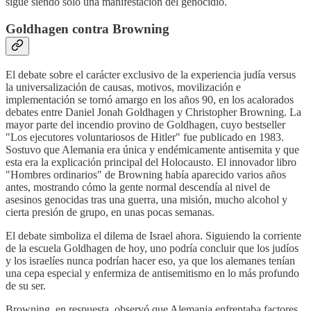
sigue siendo solo una manifestación del genocidio.
Goldhagen contra Browning
El debate sobre el carácter exclusivo de la experiencia judía versus
la universalización de causas, motivos, movilización e
implementación se tornó amargo en los años 90, en los acalorados
debates entre Daniel Jonah Goldhagen y Christopher Browning. La
mayor parte del incendio provino de Goldhagen, cuyo bestseller
"Los ejecutores voluntariosos de Hitler" fue publicado en 1983.
Sostuvo que Alemania era única y endémicamente antisemita y que
esta era la explicación principal del Holocausto. El innovador libro
"Hombres ordinarios" de Browning había aparecido varios años
antes, mostrando cómo la gente normal descendía al nivel de
asesinos genocidas tras una guerra, una misión, mucho alcohol y
cierta presión de grupo, en unas pocas semanas.
El debate simboliza el dilema de Israel ahora. Siguiendo la corriente
de la escuela Goldhagen de hoy, uno podría concluir que los judíos
y los israelíes nunca podrían hacer eso, ya que los alemanes tenían
una cepa especial y enfermiza de antisemitismo en lo más profundo
de su ser.
Browning, en respuesta, observó que Alemania enfrentaba factores