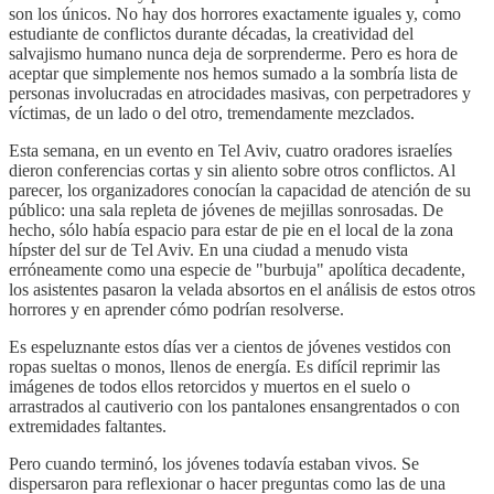
son los únicos. No hay dos horrores exactamente iguales y, como
estudiante de conflictos durante décadas, la creatividad del
salvajismo humano nunca deja de sorprenderme. Pero es hora de
aceptar que simplemente nos hemos sumado a la sombría lista de
personas involucradas en atrocidades masivas, con perpetradores y
víctimas, de un lado o del otro, tremendamente mezclados.
Esta semana, en un evento en Tel Aviv, cuatro oradores israelíes
dieron conferencias cortas y sin aliento sobre otros conflictos. Al
parecer, los organizadores conocían la capacidad de atención de su
público: una sala repleta de jóvenes de mejillas sonrosadas. De
hecho, sólo había espacio para estar de pie en el local de la zona
hípster del sur de Tel Aviv. En una ciudad a menudo vista
erróneamente como una especie de "burbuja" apolítica decadente,
los asistentes pasaron la velada absortos en el análisis de estos otros
horrores y en aprender cómo podrían resolverse.
Es espeluznante estos días ver a cientos de jóvenes vestidos con
ropas sueltas o monos, llenos de energía. Es difícil reprimir las
imágenes de todos ellos retorcidos y muertos en el suelo o
arrastrados al cautiverio con los pantalones ensangrentados o con
extremidades faltantes.
Pero cuando terminó, los jóvenes todavía estaban vivos. Se
dispersaron para reflexionar o hacer preguntas como las de una