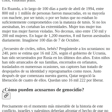
color, vistiendo jeans.
En Ruanda, a lo largo de 100 días a partir de abril de 1994, entre
800 mil y 1 millón de personas fueron masacradas, en su mayoría
con machete, por ser tutsis; o por ser hutus que no estaban lo
suficientemente comprometidos con la matanza de tutsis. Si no los
asesinaban, les cortaban las extremidades. Mujer tras mujer tras
mujer tras mujer fueron violadas. No decenas, sino entre 150 mil y
200 mil mujeres. En lugar de 1,200 muertos, 8 mil fueron asesinados
diariamente. Imagínese 100 días de 7 de Octubre.
¿Secuestro de civiles, niños, bebés? Pregúntenle a los ucranianos: no
240, pero se estima que 16 mil 226, según el gobierno de Ucrania,
han sido secuestrados por Rusia en los últimos dos años. Estos niños
han sido arrancados de sus familias, encerrados en orfanatos,
trasladados en numerosas ocasiones, sus captores han tratado de
despojarlos de su identidad y reprogramarlos como rusos. Justo
después de que comenzara nuestra guerra, Qatar negoció la
liberación de cuatro de ellos. Quedan uno 16 mil 222 por liberar.
¿Cómo pueden acusarnos de genocidio?
Precisamente en el momento más miserable de la historia de este
conflicto, israelíes y palestinos deberían afrontar el hecho de que no