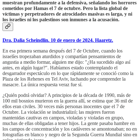
muestran profundamente a la defensiva, señalando los horrores
cometidos por Hamas el 7 de octubre. Pero la lista global de
víctimas y perpetradores de atrocidades masivas es larga, y ni
los israelíes ni los palestinos son inmunes a la acusación.
Dra. Dalia Scheindlin. 10 de enero de 2024. Haaretz.
En esa primera semana después del 7 de Octubre, cuando los
israelíes tropezaban aturdidos y compartían pensamientos de
angustia a medio formar, alguien me dijo: "¿Ha sucedido algo así
antes, en algún lugar?". Habíamos estado contemplando el
desgarrador espectáculo en lo que rápidamente se conoció como la
Plaza de los Rehenes en Tel Aviv, luchando por comprender la
masacre. La única respuesta veraz fue sí.
¿Quién podrá olvidar? A principios de la década de 1990, más de
100 mil bosnios murieron en la guerra allí, se estima que 36 mil de
ellos eran civiles. 30 veces más personas inocentes que el 7 de
Octubre. La violación se industrializó; las mujeres fueron
mantenidas cautivas en campos, violadas y violadas en grupo,
muchas de ellas obligadas a tener hijos. La gente pasaba hambre en
los campos de concentración y los cadáveres se amontonaban; no en
fotografías en blanco y negro de la Segunda Guerra Mundial sino en