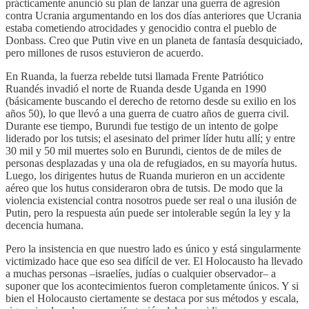
prácticamente anunció su plan de lanzar una guerra de agresión
contra Ucrania argumentando en los dos días anteriores que Ucrania
estaba cometiendo atrocidades y genocidio contra el pueblo de
Donbass. Creo que Putin vive en un planeta de fantasía desquiciado,
pero millones de rusos estuvieron de acuerdo.
En Ruanda, la fuerza rebelde tutsi llamada Frente Patriótico
Ruandés invadió el norte de Ruanda desde Uganda en 1990
(básicamente buscando el derecho de retorno desde su exilio en los
años 50), lo que llevó a una guerra de cuatro años de guerra civil.
Durante ese tiempo, Burundi fue testigo de un intento de golpe
liderado por los tutsis; el asesinato del primer líder hutu allí; y entre
30 mil y 50 mil muertes solo en Burundi, cientos de de miles de
personas desplazadas y una ola de refugiados, en su mayoría hutus.
Luego, los dirigentes hutus de Ruanda murieron en un accidente
aéreo que los hutus consideraron obra de tutsis. De modo que la
violencia existencial contra nosotros puede ser real o una ilusión de
Putin, pero la respuesta aún puede ser intolerable según la ley y la
decencia humana.
Pero la insistencia en que nuestro lado es único y está singularmente
victimizado hace que eso sea difícil de ver. El Holocausto ha llevado
a muchas personas –israelíes, judías o cualquier observador– a
suponer que los acontecimientos fueron completamente únicos. Y si
bien el Holocausto ciertamente se destaca por sus métodos y escala,