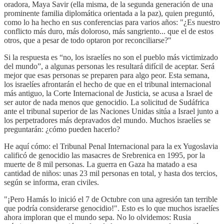
oradora, Maya Savir (ella misma, de la segunda generación de una
prominente familia diplomática orientada a la paz), quien preguntó,
como lo ha hecho en sus conferencias para varios años: "¿Es nuestro
conflicto más duro, más doloroso, más sangriento... que el de estos
otros, que a pesar de todo optaron por reconciliarse?"
Si la respuesta es “no, los israelíes no son el pueblo más victimizado
del mundo”, a algunas personas les resultará difícil de aceptar. Será
mejor que esas personas se preparen para algo peor. Esta semana,
los israelíes afrontarán el hecho de que en el tribunal internacional
más antiguo, la Corte Internacional de Justicia, se acusa a Israel de
ser autor de nada menos que genocidio. La solicitud de Sudáfrica
ante el tribunal superior de las Naciones Unidas sitúa a Israel junto a
los perpetradores más depravados del mundo. Muchos israelíes se
preguntarán: ¿cómo pueden hacerlo?
He aquí cómo: el Tribunal Penal Internacional para la ex Yugoslavia
calificó de genocidio las masacres de Srebrenica en 1995, por la
muerte de 8 mil personas. La guerra en Gaza ha matado a esa
cantidad de niños: unas 23 mil personas en total, y hasta dos tercios,
según se informa, eran civiles.
"¡Pero Hamás lo inició el 7 de Octubre con una agresión tan terrible
que podría considerarse genocidio!". Esto es lo que muchos israelíes
ahora imploran que el mundo sepa. No lo olvidemos: Rusia