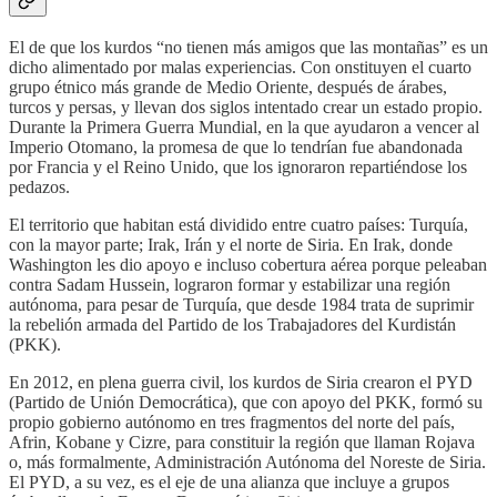
El de que los kurdos “no tienen más amigos que las montañas” es un
dicho alimentado por malas experiencias. Con onstituyen el cuarto
grupo étnico más grande de Medio Oriente, después de árabes,
turcos y persas, y llevan dos siglos intentado crear un estado propio.
Durante la Primera Guerra Mundial, en la que ayudaron a vencer al
Imperio Otomano, la promesa de que lo tendrían fue abandonada
por Francia y el Reino Unido, que los ignoraron repartiéndose los
pedazos.
El territorio que habitan está dividido entre cuatro países: Turquía,
con la mayor parte; Irak, Irán y el norte de Siria. En Irak, donde
Washington les dio apoyo e incluso cobertura aérea porque peleaban
contra Sadam Hussein, lograron formar y estabilizar una región
autónoma, para pesar de Turquía, que desde 1984 trata de suprimir
la rebelión armada del Partido de los Trabajadores del Kurdistán
(PKK).
En 2012, en plena guerra civil, los kurdos de Siria crearon el PYD
(Partido de Unión Democrática), que con apoyo del PKK, formó su
propio gobierno autónomo en tres fragmentos del norte del país,
Afrin, Kobane y Cizre, para constituir la región que llaman Rojava
o, más formalmente, Administración Autónoma del Noreste de Siria.
El PYD, a su vez, es el eje de una alianza que incluye a grupos