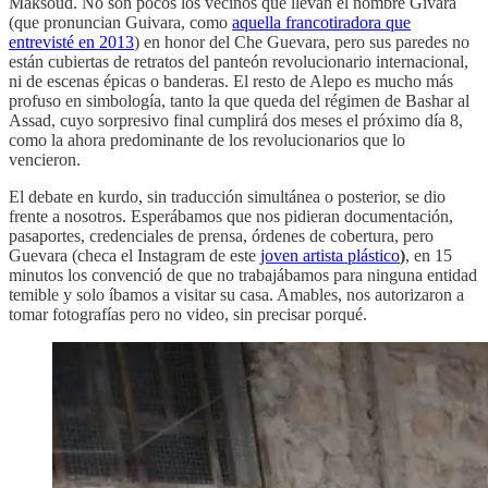
Maksoud. No son pocos los vecinos que llevan el nombre Givara
(que pronuncian Guivara, como
aquella francotiradora que
entrevisté en 2013
) en honor del Che Guevara, pero sus paredes no
están cubiertas de retratos del panteón revolucionario internacional,
ni de escenas épicas o banderas. El resto de Alepo es mucho más
profuso en simbología, tanto la que queda del régimen de Bashar al
Assad, cuyo sorpresivo final cumplirá dos meses el próximo día 8,
como la ahora predominante de los revolucionarios que lo
vencieron.
El debate en kurdo, sin traducción simultánea o posterior, se dio
frente a nosotros. Esperábamos que nos pidieran documentación,
pasaportes, credenciales de prensa, órdenes de cobertura, pero
Guevara (checa el Instagram de este
joven artista plástico
)
, en 15
minutos los convenció de que no trabajábamos para ninguna entidad
temible y solo íbamos a visitar su casa. Amables, nos autorizaron a
tomar fotografías pero no video, sin precisar porqué.