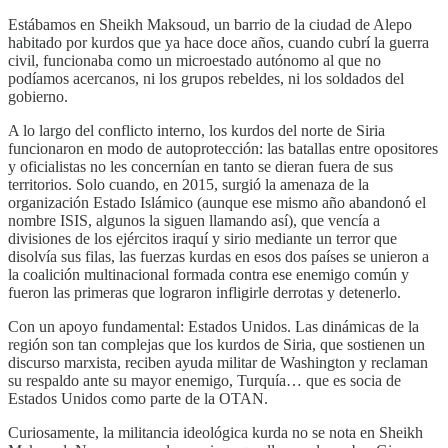
Estábamos en Sheikh Maksoud, un barrio de la ciudad de Alepo
habitado por kurdos que ya hace doce años, cuando cubrí la guerra
civil, funcionaba como un microestado autónomo al que no
podíamos acercanos, ni los grupos rebeldes, ni los soldados del
gobierno.
A lo largo del conflicto interno, los kurdos del norte de Siria
funcionaron en modo de autoprotección: las batallas entre opositores
y oficialistas no les concernían en tanto se dieran fuera de sus
territorios. Solo cuando, en 2015, surgió la amenaza de la
organización Estado Islámico (aunque ese mismo año abandonó el
nombre ISIS, algunos la siguen llamando así), que vencía a
divisiones de los ejércitos iraquí y sirio mediante un terror que
disolvía sus filas, las fuerzas kurdas en esos dos países se unieron a
la coalición multinacional formada contra ese enemigo común y
fueron las primeras que lograron infligirle derrotas y detenerlo.
Con un apoyo fundamental: Estados Unidos. Las dinámicas de la
región son tan complejas que los kurdos de Siria, que sostienen un
discurso marxista, reciben ayuda militar de Washington y reclaman
su respaldo ante su mayor enemigo, Turquía… que es socia de
Estados Unidos como parte de la OTAN.
Curiosamente, la militancia ideológica kurda no se nota en Sheikh