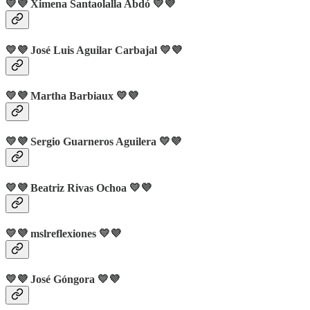
💛💜 Ximena Santaolalla Abdó 💛💜
💛💜 José Luis Aguilar Carbajal 💛💜
💛💜 Martha Barbiaux 💛💜
💛💜 Sergio Guarneros Aguilera 💛💜
💛💜 Beatriz Rivas Ochoa 💛💜
💛💜
mslreflexiones
💛💜
💛💜
José Góngora
💛💜