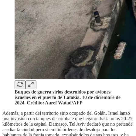
Buques de guerra sirios destruidos por aviones
israelíes en el puerto de Latakia. 10 de diciembre de
2024. Crédito: Aaref Watad/AFP
Además, a partir del territorio sirio ocupado del Golán, Israel lanzó
una invasión con tanques de combate que llegaron hasta unos 20-25
kilómetros de la capital, Damasco. Tel Aviv declaró que no pretende
asediar la ciudad pero sí emitió órdenes de desalojo para los
habitantes de la franja tomada, expulsándolos de sus hogares, y ha