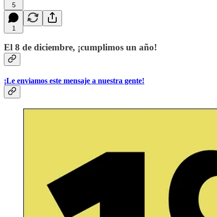
5
1
El 8 de diciembre, ¡cumplimos un año!
¡Le enviamos este mensaje a nuestra gente!