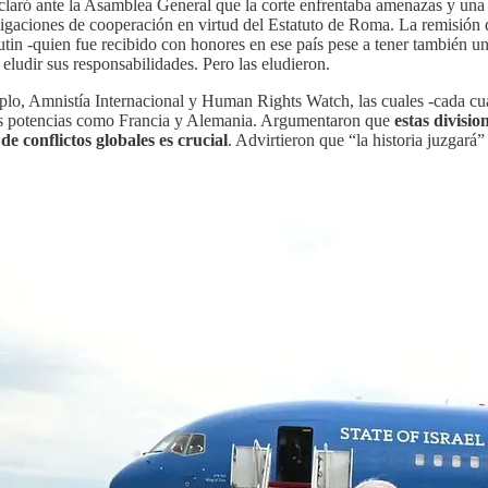
laró ante la Asamblea General que la corte enfrentaba amenazas y una c
ligaciones de cooperación en virtud del Estatuto de Roma. La remisión 
utin -quien fue recibido con honores en ese país pese a tener también 
eludir sus responsabilidades. Pero las eludieron.
plo, Amnistía Internacional y Human Rights Watch, las cuales -cada cu
ndes potencias como Francia y Alemania. Argumentaron que
estas divisi
e conflictos globales es crucial
. Advirtieron que “la historia juzgará” 