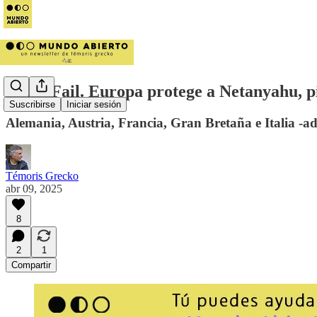
#EuroFail. Europa protege a Netanyahu, pi
Suscribirse
Iniciar sesión
Alemania, Austria, Francia, Gran Bretaña e Italia -a
Témoris Grecko
abr 09, 2025
8
2
1
Compartir