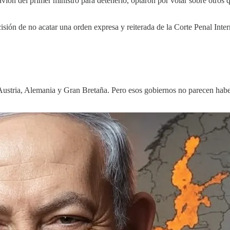
 avión del primer ministro para detenerlo, optaron por volar sobre otros 
decisión de no acatar una orden expresa y reiterada de la Corte Penal In
 Austria, Alemania y Gran Bretaña. Pero esos gobiernos no parecen habe