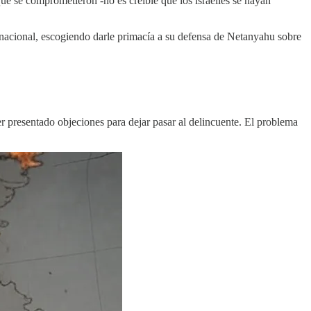
que se comprometieron -no es creíble que los israelíes se hayan
ternacional, escogiendo darle primacía a su defensa de Netanyahu sobre
r presentado objeciones para dejar pasar al delincuente. El problema