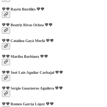
💛💜 Rayén Burdiles 💛💜
💛💜 Beatriz Rivas Ochoa 💛💜
💛💜 Catalina Gayà Morlà 💛💜
💛💜 Martha Barbiaux 💛💜
💛💜 José Luis Aguilar Carbajal 💛💜
💛💜 Sergio Guarneros Aguilera 💛💜
💛💜 Romeo García López
💛💜