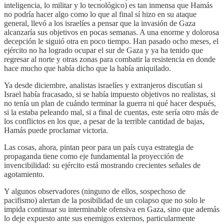
inteligencia, lo militar y lo tecnológico) es tan inmensa que Hamás
no podría hacer algo como lo que al final sí hizo en su ataque
general, llevó a los israelíes a pensar que la invasión de Gaza
alcanzaría sus objetivos en pocas semanas. A una enorme y dolorosa
decepción le siguió otra en poco tiempo. Han pasado ocho meses, el
ejército no ha logrado ocupar el sur de Gaza y ya ha tenido que
regresar al norte y otras zonas para combatir la resistencia en donde
hace mucho que había dicho que la había aniquilado.
Ya desde diciembre, analistas israelíes y extranjeros discutían si
Israel había fracasado, si se había impuesto objetivos no realistas, si
no tenía un plan de cuándo terminar la guerra ni qué hacer después,
si la estaba peleando mal, si a final de cuentas, este sería otro más de
los conflictos en los que, a pesar de la terrible cantidad de bajas,
Hamás puede proclamar victoria.
Las cosas, ahora, pintan peor para un país cuya estrategia de
propaganda tiene como eje fundamental la proyección de
invencibilidad: su ejército está mostrando crecientes señales de
agotamiento.
Y algunos observadores (ninguno de ellos, sospechoso de
pacifismo) alertan de la posibilidad de un colapso que no solo le
impida continuar su interminable ofensiva en Gaza, sino que además
lo deje expuesto ante sus enemigos externos, particularmente