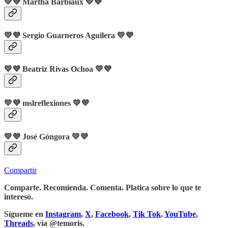
💛💜 Martha Barbiaux 💛💜
💛💜 Sergio Guarneros Aguilera 💛💜
💛💜 Beatriz Rivas Ochoa 💛💜
💛💜
mslreflexiones
💛💜
💛💜
José Góngora
💛💜
Compartir
Comparte. Recomienda. Comenta. Platica sobre lo que te
interesó.
Sígueme en
Instagram
,
X
,
Facebook
,
Tik Tok
,
YouTube
,
Threads
, vía @temoris.