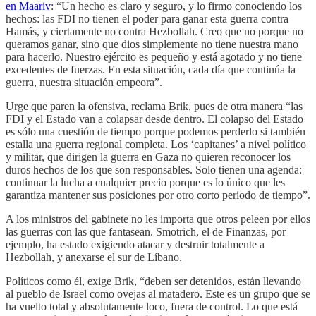
en Maariv
: “Un hecho es claro y seguro, y lo firmo conociendo los
hechos: las FDI no tienen el poder para ganar esta guerra contra
Hamás, y ciertamente no contra Hezbollah. Creo que no porque no
queramos ganar, sino que dios simplemente no tiene nuestra mano
para hacerlo. Nuestro ejército es pequeño y está agotado y no tiene
excedentes de fuerzas. En esta situación, cada día que continúa la
guerra, nuestra situación empeora”.
Urge que paren la ofensiva, reclama Brik, pues de otra manera “las
FDI y el Estado van a colapsar desde dentro. El colapso del Estado
es sólo una cuestión de tiempo porque podemos perderlo si también
estalla una guerra regional completa. Los ‘capitanes’ a nivel político
y militar, que dirigen la guerra en Gaza no quieren reconocer los
duros hechos de los que son responsables. Solo tienen una agenda:
continuar la lucha a cualquier precio porque es lo único que les
garantiza mantener sus posiciones por otro corto periodo de tiempo”.
A los ministros del gabinete no les importa que otros peleen por ellos
las guerras con las que fantasean. Smotrich, el de Finanzas, por
ejemplo, ha estado exigiendo atacar y destruir totalmente a
Hezbollah, y anexarse el sur de Líbano.
Políticos como él, exige Brik, “deben ser detenidos, están llevando
al pueblo de Israel como ovejas al matadero. Este es un grupo que se
ha vuelto total y absolutamente loco, fuera de control. Lo que está