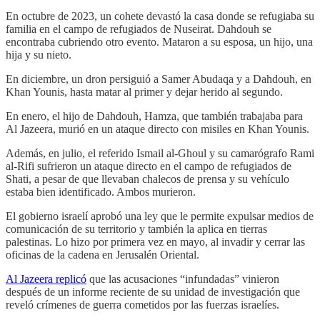
En octubre de 2023, un cohete devastó la casa donde se refugiaba su
familia en el campo de refugiados de Nuseirat. Dahdouh se
encontraba cubriendo otro evento. Mataron a su esposa, un hijo, una
hija y su nieto.
En diciembre, un dron persiguió a Samer Abudaqa y a Dahdouh, en
Khan Younis, hasta matar al primer y dejar herido al segundo.
En enero, el hijo de Dahdouh, Hamza, que también trabajaba para
Al Jazeera, murió en un ataque directo con misiles en Khan Younis.
Además, en julio, el referido Ismail al-Ghoul y su camarógrafo Rami
al-Rifi sufrieron un ataque directo en el campo de refugiados de
Shati, a pesar de que llevaban chalecos de prensa y su vehículo
estaba bien identificado. Ambos murieron.
El gobierno israelí aprobó una ley que le permite expulsar medios de
comunicación de su territorio y también la aplica en tierras
palestinas. Lo hizo por primera vez en mayo, al invadir y cerrar las
oficinas de la cadena en Jerusalén Oriental.
Al Jazeera replicó
que las acusaciones “infundadas” vinieron
después de un informe reciente de su unidad de investigación que
reveló crímenes de guerra cometidos por las fuerzas israelíes.