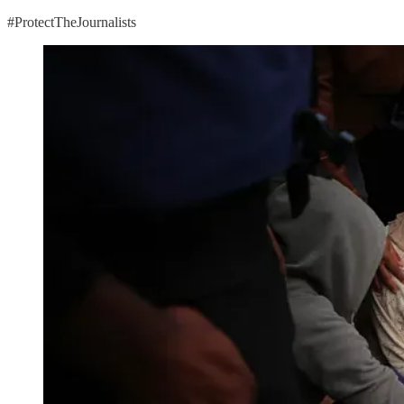
#ProtectTheJournalists